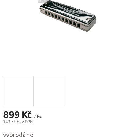
899 Kč
/ ks
743 Kč bez DPH
Měrná
vyprodáno
cena: