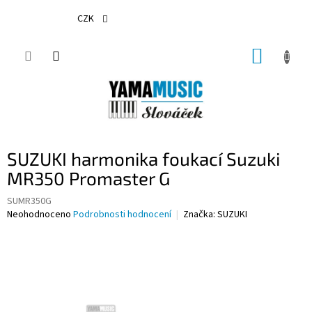
Přejít
na
CZK
obsah
NÁKUP
KOŠÍK
SUZUKI harmonika foukací Suzuki
MR350 Promaster G
SUMR350G
Průměrné
Neohodnoceno
Podrobnosti hodnocení
Značka:
SUZUKI
hodnocení
produktu
je
0,0
z
5
hvězdiček.