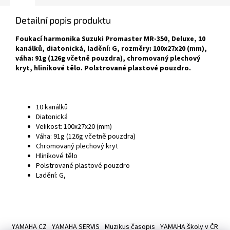
Detailní popis produktu
Foukací harmonika Suzuki Promaster MR-350, Deluxe, 10
kanálků, diatonická, ladění: G, rozměry: 100x27x20 (mm),
váha: 91g (126g včetně pouzdra), chromovaný plechový
kryt, hliníkové tělo. Polstrované plastové pouzdro.
10 kanálků
Diatonická
Velikost: 100x27x20 (mm)
Váha: 91g (126g včetně pouzdra)
Chromovaný plechový kryt
Hliníkové tělo
Polstrované plastové pouzdro
Ladění: G,
Z
á
YAMAHA CZ
YAMAHA SERVIS
Muzikus časopis
YAMAHA školy v ČR