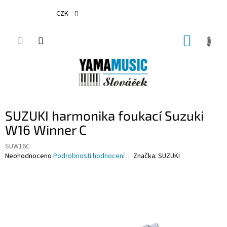
Přejít
na
CZK
obsah
NÁKUP
KOŠÍK
SUZUKI harmonika foukací Suzuki
W16 Winner C
SUW16C
Průměrné
Neohodnoceno
Podrobnosti hodnocení
Značka:
SUZUKI
hodnocení
produktu
je
0,0
z
5
hvězdiček.