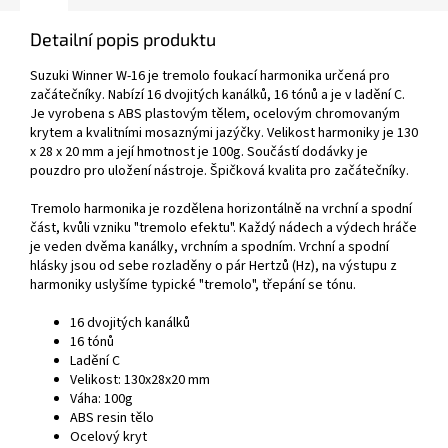
Detailní popis produktu
Suzuki Winner W-16 je tremolo foukací harmonika určená pro
začátečníky. Nabízí 16 dvojitých kanálků, 16 tónů a je v ladění C.
Je vyrobena s ABS plastovým tělem, ocelovým chromovaným
krytem a kvalitními mosaznými jazýčky. Velikost harmoniky je 130
x 28 x 20 mm a její hmotnost je 100g. Součástí dodávky je
pouzdro pro uložení nástroje. Špičková kvalita pro začátečníky.
Tremolo harmonika je rozdělena horizontálně na vrchní a spodní
část, kvůli vzniku "tremolo efektu". Každý nádech a výdech hráče
je veden dvěma kanálky, vrchním a spodním. Vrchní a spodní
hlásky jsou od sebe rozladěny o pár Hertzů (Hz), na výstupu z
harmoniky uslyšíme typické "tremolo", třepání se tónu.
16 dvojitých kanálků
16 tónů
Ladění C
Velikost: 130x28x20 mm
Váha: 100g
ABS resin tělo
Ocelový kryt