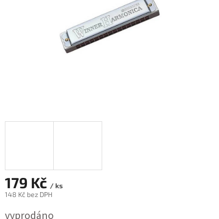
179 Kč
/ ks
148 Kč bez DPH
Měrná
vyprodáno
cena: