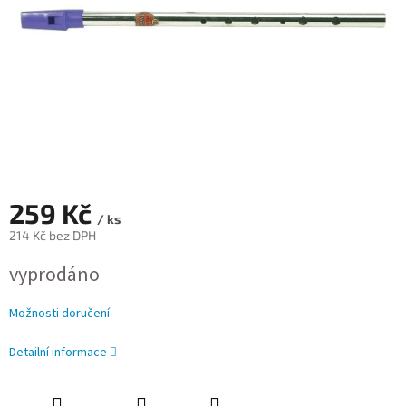
259 Kč
/ ks
214 Kč bez DPH
Měrná
vyprodáno
cena:
Možnosti doručení
Detailní informace