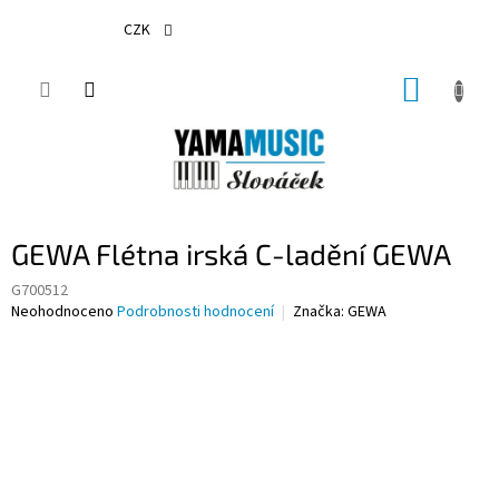
Přejít
na
CZK
obsah
NÁKUP
KOŠÍK
GEWA Flétna irská C-ladění GEWA
G700512
Průměrné
Neohodnoceno
Podrobnosti hodnocení
Značka:
GEWA
hodnocení
produktu
je
0,0
z
5
hvězdiček.