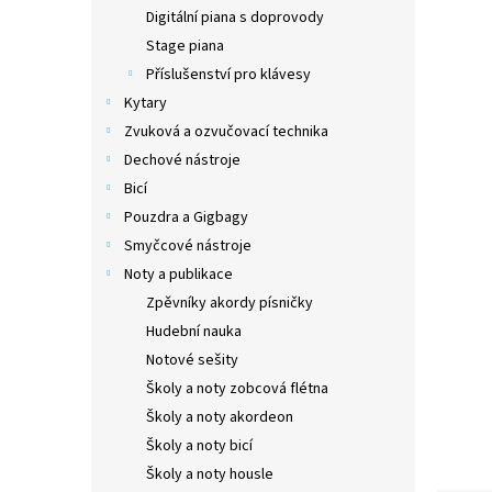
n
Digitální piana s doprovody
e
Stage piana
l
Příslušenství pro klávesy
Kytary
Zvuková a ozvučovací technika
Dechové nástroje
Bicí
Pouzdra a Gigbagy
Smyčcové nástroje
Noty a publikace
Zpěvníky akordy písničky
Hudební nauka
Notové sešity
Školy a noty zobcová flétna
Školy a noty akordeon
Školy a noty bicí
Školy a noty housle