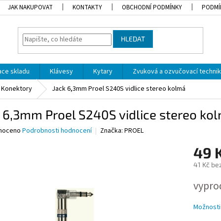
JAK NAKUPOVAT
KONTAKTY
OBCHODNÍ PODMÍNKY
PODMÍ
HLEDAT
dace skladu
Klávesy
Kytary
Zvuková a ozvučovací techni
Konektory
Jack 6,3mm Proel S240S vidlice stereo kolmá
 6,3mm Proel S240S vidlice stereo ko
né
noceno
Podrobnosti hodnocení
Značka:
PROEL
ní
49 
u
41 Kč be
Měrná
vypro
cena:
ek.
Možnosti