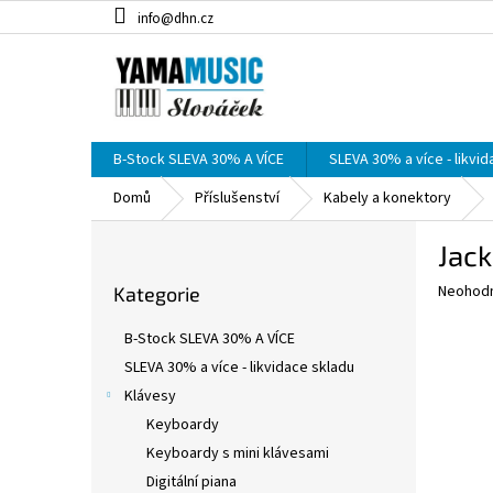
Přejít
info@dhn.cz
na
obsah
B-Stock SLEVA 30% A VÍCE
SLEVA 30% a více - likvi
Domů
Příslušenství
Kabely a konektory
P
Jack
o
Přeskočit
s
Průměr
Neohod
Kategorie
kategorie
t
hodnoce
r
produkt
B-Stock SLEVA 30% A VÍCE
a
je
SLEVA 30% a více - likvidace skladu
0,0
n
z
Klávesy
n
5
í
Keyboardy
hvězdič
p
Keyboardy s mini klávesami
a
Digitální piana