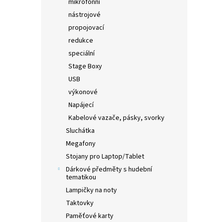
mikrofonní
nástrojové
propojovací
redukce
speciální
Stage Boxy
USB
výkonové
Napájecí
Kabelové vazače, pásky, svorky
Sluchátka
Megafony
Stojany pro Laptop/Tablet
Dárkové předměty s hudební
tematikou
Lampičky na noty
Taktovky
Paměťové karty