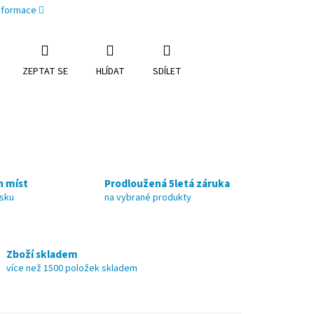
informace
ZEPTAT SE
HLÍDAT
SDÍLET
h míst
Prodloužená 5letá záruka
nsku
na vybrané produkty
Zboží skladem
více než 1500 položek skladem