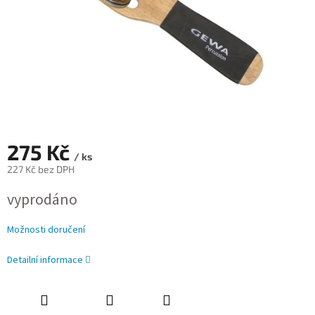
275 Kč
/ ks
227 Kč bez DPH
Měrná
vyprodáno
cena:
Možnosti doručení
Detailní informace