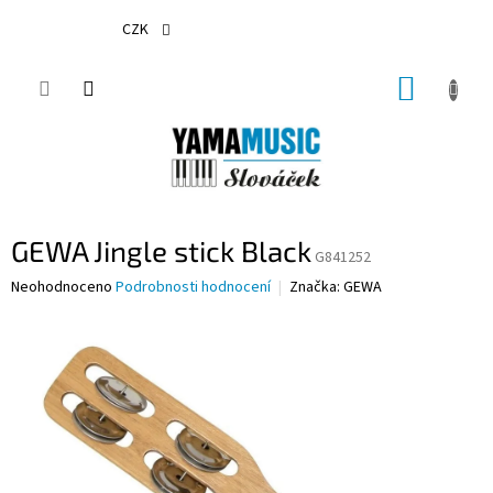
Přejít
na
CZK
obsah
NÁKUP
KOŠÍK
GEWA Jingle stick Black
G841252
Průměrné
Neohodnoceno
Podrobnosti hodnocení
Značka:
GEWA
hodnocení
produktu
je
0,0
z
5
hvězdiček.