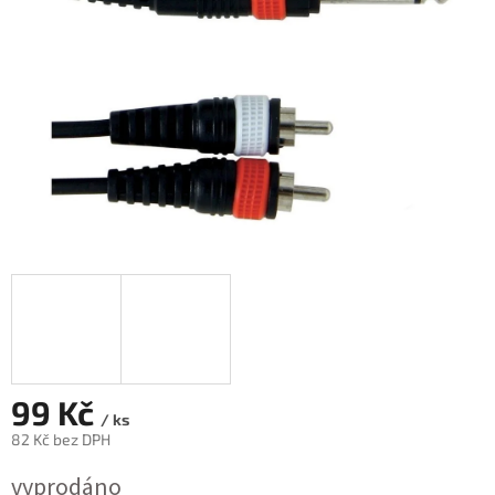
99 Kč
/ ks
82 Kč bez DPH
Měrná
vyprodáno
cena: