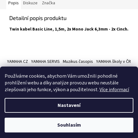
Popis
Diskuze
Značka
Detailní popis produktu
Twin kabel Basic Line, 1,5m, 2x Mono Jack 6,3mm - 2x Cinch.
Z
á
YAMAHA CZ
YAMAHA SERVIS
Muzikus časopis
YAMAHA školy v ČR
p
a
Používáme cookies, abychom Vám umožnili pohodlné
t
prohlížení webu a díky analýze provozu webu neustále
í
zlepšovali jeho funkce, výkon a použitelnost.
Více informací
Vytvořil Shoptet
Nastavení
Copyright 2026
Hudební nástroje YAMAMUSIC
. Všechna práva
Souhlasím
vyhrazena.