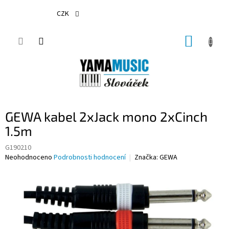
Přejít
na
CZK
obsah
NÁKUP
KOŠÍK
GEWA kabel 2xJack mono 2xCinch
1.5m
G190210
Průměrné
Neohodnoceno
Podrobnosti hodnocení
Značka:
GEWA
hodnocení
produktu
je
0,0
z
5
hvězdiček.