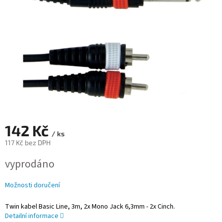
142 Kč
/ ks
117 Kč bez DPH
Měrná
vyprodáno
cena:
Možnosti doručení
Twin kabel Basic Line, 3m, 2x Mono Jack 6,3mm - 2x Cinch.
Detailní informace