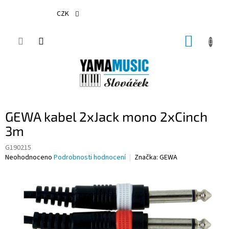
Přejít
na
CZK
obsah
NÁKUP
KOŠÍK
GEWA kabel 2xJack mono 2xCinch
3m
G190215
Průměrné
Neohodnoceno
Podrobnosti hodnocení
Značka:
GEWA
hodnocení
produktu
je
0,0
z
5
hvězdiček.