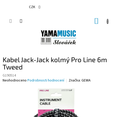
Přejít
na
CZK
obsah
NÁKUP
KOŠÍK
Kabel Jack-Jack kolmý Pro Line 6m
Tweed
G190514
Průměrné
Neohodnoceno
Podrobnosti hodnocení
Značka:
GEWA
hodnocení
produktu
je
0,0
z
5
hvězdiček.