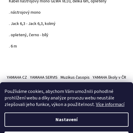
Kabel nástrojový mono GEWA VE10, délka 6m, opletený
. nástrojový mono
. Jack 6,3 - Jack 6,3, kolmý
. opletený, černo - bílý
. 6 m
Z
á
YAMAHA CZ
YAMAHA SERVIS
Muzikus časopis
YAMAHA školy v ČR
p
a
Používáme cookies, abychom Vám umožnili pohodlné
t
prohlížení webu a díky analýze provozu webu neustále
í
zlepšovali jeho funkce, výkon a použitelnost.
Více informací
Vytvořil Shoptet
Nastavení