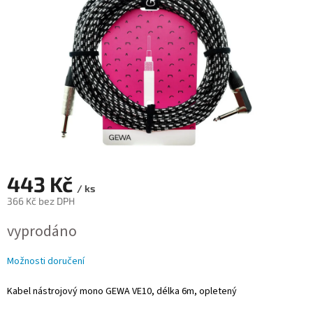
443 Kč
/ ks
366 Kč bez DPH
Měrná
vyprodáno
cena:
Možnosti doručení
Kabel nástrojový mono GEWA VE10, délka 6m, opletený