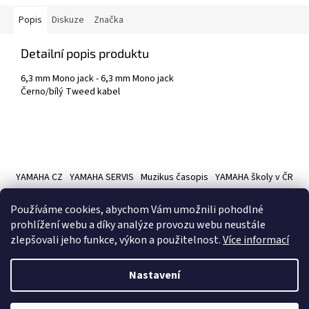
Popis
Diskuze
Značka
Detailní popis produktu
6,3 mm Mono jack - 6,3 mm Mono jack
Černo/bílý Tweed kabel
Z
á
YAMAHA CZ
YAMAHA SERVIS
Muzikus časopis
YAMAHA školy v ČR
p
a
Používáme cookies, abychom Vám umožnili pohodlné
t
prohlížení webu a díky analýze provozu webu neustále
í
zlepšovali jeho funkce, výkon a použitelnost.
Více informací
Vytvořil Shoptet
Nastavení
Copyright 2026
Hudební nástroje YAMAMUSIC
. Všechna práva