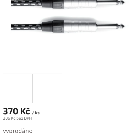
370 Kč
/ ks
306 Kč bez DPH
Měrná
vyprodáno
cena: