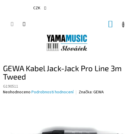
Přejít
na
CZK
obsah
NÁKUP
KOŠÍK
GEWA Kabel Jack-Jack Pro Line 3m
Tweed
G190511
Průměrné
Neohodnoceno
Podrobnosti hodnocení
Značka:
GEWA
hodnocení
produktu
je
0,0
z
5
hvězdiček.