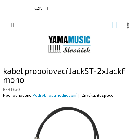
Přejít
na
CZK
obsah
NÁKUP
KOŠÍK
kabel propojovací JackST-2xJackF
mono
BEBT650
Průměrné
Neohodnoceno
Podrobnosti hodnocení
Značka:
Bespeco
hodnocení
produktu
je
0,0
z
5
hvězdiček.