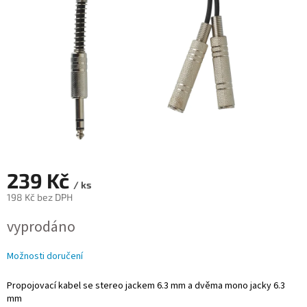
239 Kč
/ ks
198 Kč bez DPH
Měrná
vyprodáno
cena:
Možnosti doručení
Propojovací kabel se stereo jackem 6.3 mm a dvěma mono jacky 6.3
mm