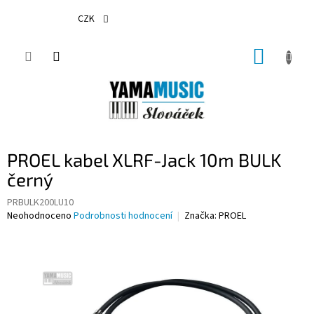
Přejít
na
CZK
obsah
NÁKUP
KOŠÍK
PROEL kabel XLRF-Jack 10m BULK
černý
PRBULK200LU10
Průměrné
Neohodnoceno
Podrobnosti hodnocení
Značka:
PROEL
hodnocení
produktu
je
0,0
z
5
hvězdiček.