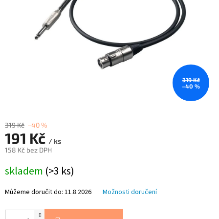
319 Kč
–40 %
319 Kč
–40 %
191 Kč
/ ks
158 Kč bez DPH
Měrná
skladem
(>3 ks)
cena:
Můžeme doručit do:
11.8.2026
Možnosti doručení