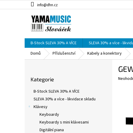
Přejít
info@dhn.cz
na
obsah
B-Stock SLEVA 30% A VÍCE
SLEVA 30% a více - likvi
Domů
Příslušenství
Kabely a konektory
P
GEW
o
Přeskočit
s
Průměr
Neohod
Kategorie
kategorie
t
hodnoce
r
produkt
B-Stock SLEVA 30% A VÍCE
a
je
SLEVA 30% a více - likvidace skladu
0,0
n
z
Klávesy
n
5
í
Keyboardy
hvězdič
p
Keyboardy s mini klávesami
a
Digitální piana