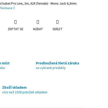
í kabel Pro Line, 3m, XLR (female) - Mono Jack 6,3mm.
informace
ZEPTAT SE
HLÍDAT
SDÍLET
h míst
Prodloužená 5letá záruka
nsku
na vybrané produkty
Zboží skladem
více než 1500 položek skladem