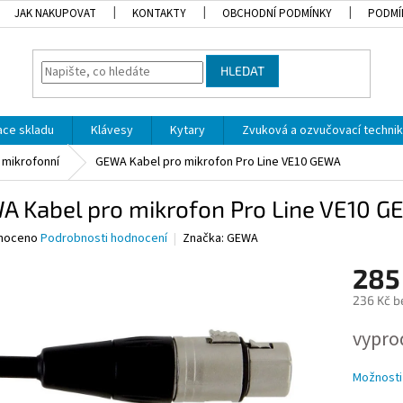
JAK NAKUPOVAT
KONTAKTY
OBCHODNÍ PODMÍNKY
PODMÍ
HLEDAT
dace skladu
Klávesy
Kytary
Zvuková a ozvučovací techni
mikrofonní
GEWA Kabel pro mikrofon Pro Line VE10 GEWA
A Kabel pro mikrofon Pro Line VE10 
né
noceno
Podrobnosti hodnocení
Značka:
GEWA
ní
285
u
236 Kč b
Měrná
vypro
cena:
ek.
Možnosti