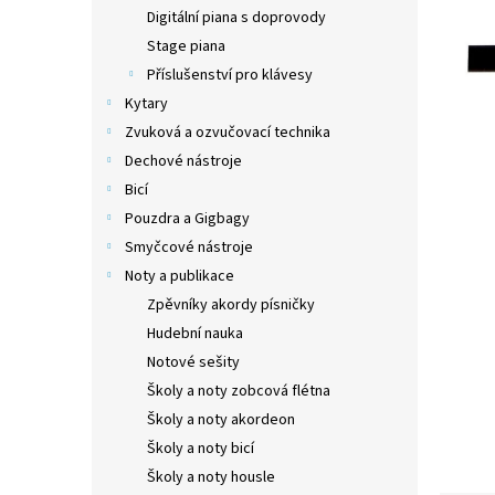
n
Digitální piana s doprovody
e
Stage piana
l
Příslušenství pro klávesy
Kytary
Zvuková a ozvučovací technika
Dechové nástroje
Bicí
Pouzdra a Gigbagy
Smyčcové nástroje
Noty a publikace
Zpěvníky akordy písničky
Hudební nauka
Notové sešity
Školy a noty zobcová flétna
Školy a noty akordeon
Školy a noty bicí
Školy a noty housle