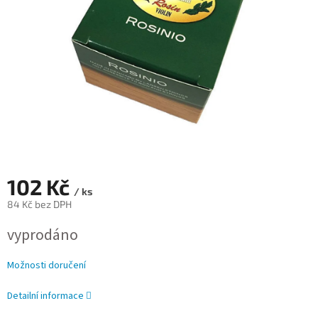
102 Kč
/ ks
84 Kč bez DPH
Měrná
vyprodáno
cena:
Možnosti doručení
Detailní informace