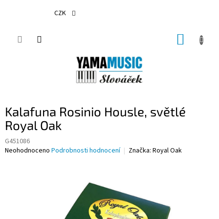
Přejít
na
CZK
obsah
NÁKUP
KOŠÍK
Kalafuna Rosinio Housle, světlé
Royal Oak
G451086
Průměrné
Neohodnoceno
Podrobnosti hodnocení
Značka:
Royal Oak
hodnocení
produktu
je
0,0
z
5
hvězdiček.