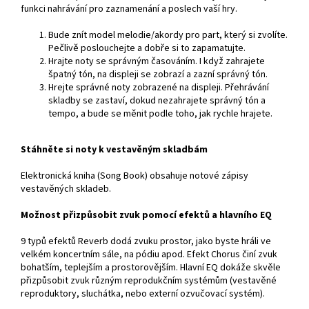
funkci nahrávání pro zaznamenání a poslech vaší hry.
Bude znít model melodie/akordy pro part, který si zvolíte.
Pečlivě poslouchejte a dobře si to zapamatujte.
Hrajte noty se správným časováním. I když zahrajete
špatný tón, na displeji se zobrazí a zazní správný tón.
Hrejte správné noty zobrazené na displeji. Přehrávání
skladby se zastaví, dokud nezahrajete správný tón a
tempo, a bude se měnit podle toho, jak rychle hrajete.
Stáhněte si noty k vestavěným skladbám
Elektronická kniha (Song Book) obsahuje notové zápisy
vestavěných skladeb.
Možnost přizpůsobit zvuk pomocí efektů a hlavního EQ
9 typů efektů Reverb dodá zvuku prostor, jako byste hráli ve
velkém koncertním sále, na pódiu apod. Efekt Chorus činí zvuk
bohatším, teplejším a prostorovějším. Hlavní EQ dokáže skvěle
přizpůsobit zvuk různým reprodukčním systémům (vestavěné
reproduktory, sluchátka, nebo externí ozvučovací systém).