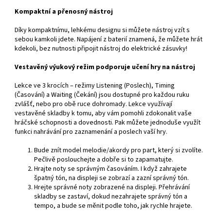
Kompaktní a přenosný nástroj
Díky kompaktnímu, lehkému designu si můžete nástroj vzít s
sebou kamkoli jdete. Napájení z baterií znamená, že můžete hrát
kdekoli, bez nutnosti připojit nástroj do elektrické zásuvky!
Vestavěný výukový režim podporuje učení hry na nástroj
Lekce ve 3 krocích – režimy Listening (Poslech), Timing
(Časování) a Waiting (Čekání) jsou dostupné pro každou ruku
zvlášť, nebo pro obě ruce dohromady. Lekce využívají
vestavěné skladby k tomu, aby vám pomohli zdokonalit vaše
hráčské schopnosti a dovednosti. Pak můžete jednoduše využít
funkci nahrávání pro zaznamenání a poslech vaší hry.
Bude znít model melodie/akordy pro part, který si zvolíte.
Pečlivě poslouchejte a dobře si to zapamatujte.
Hrajte noty se správným časováním. I když zahrajete
špatný tón, na displeji se zobrazí a zazní správný tón.
Hrejte správné noty zobrazené na displeji. Přehrávání
skladby se zastaví, dokud nezahrajete správný tón a
tempo, a bude se měnit podle toho, jak rychle hrajete.