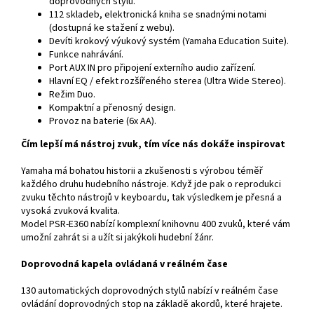
doprovodných stylů.
112 skladeb, elektronická kniha se snadnými notami
(dostupná ke stažení z webu).
Devíti krokový výukový systém (Yamaha Education Suite).
Funkce nahrávání.
Port AUX IN pro připojení externího audio zařízení.
Hlavní EQ / efekt rozšířeného sterea (Ultra Wide Stereo).
Režim Duo.
Kompaktní a přenosný design.
Provoz na baterie (6x AA).
Čím lepší má nástroj zvuk, tím více nás dokáže inspirovat
Yamaha má bohatou historii a zkušenosti s výrobou téměř
každého druhu hudebního nástroje. Když jde pak o reprodukci
zvuku těchto nástrojů v keyboardu, tak výsledkem je přesná a
vysoká zvuková kvalita.
Model PSR-E360 nabízí komplexní knihovnu 400 zvuků, které vám
umožní zahrát si a užít si jakýkoli hudební žánr.
Doprovodná kapela ovládaná v reálném čase
130 automatických doprovodných stylů nabízí v reálném čase
ovládání doprovodných stop na základě akordů, které hrajete.