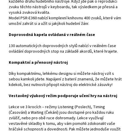
každého druhu hudebního nástroje. Když jde pak o reprodukci
zvuku těchto nástrojů v keyboardu, tak výsledkem je přesná a
vysoká zvuková kvalita.
Model PSR-E360 nabízí komplexní knihovnu 400 zvuků, které vám
umožní zahrát si a užít si jakýkoli hudební žánr.
Doprovodná kapela ovládaná v reálném čase
130 automatických doprovodných stylů nabízí v reálném čase
ovládání doprovodných stop na základě akordů, které hrajete.
Kompaktní a přenosný nástroj
Díky kompaktnímu, lehkému designu si můžete nástroj vzít s
sebou kamkoli jdete. Napájení z baterií znamená, že můžete hrát
kdekoli, bez nutnosti připojit nástroj do elektrické zásuvky!
Vestavěný výukový režim podporuje učení hry na nástroj
Lekce ve 3 krocích – režimy Listening (Poslech), Timing
(Časování) a Waiting (Čekání) jsou dostupné pro každou ruku
zvlášť, nebo pro obě ruce dohromady. Lekce využívají
vestavěné skladby k tomu, aby vám pomohli zdokonalit vaše
hráčské schopnosti a dovednosti. Pak můžete jednoduše využít