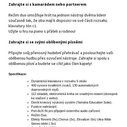
Zahrajte si s kamarádem nebo partnerem
Režim duo umožňuje hrát na jednom nástroji dvěma lidem
současně tak, že oba mají k dispozici ve své části rozsahu
klaviatury tón c1.
Užijte si hru na piano s přáteli a rodinou!
Zahrajte si se svými oblíbenými písněmi
Připojte svůj přenosný hudební přehrávač a poslouchejte vaši
oblíbenou hudbu přes ozvučení nástroje. Zahrajte si spolu s
oblíbenou písní a budete se cítit jako člen kapely!
Specifikace:
Dynamická klaviatura v rozsahu 5 oktáv
400 vysoce kvalitních zvuků, 130 automatických
doprovodných stylů.
112 skladeb, elektronická kniha se snadnými notami (dostupná
ke stažení z webu).
Devíti krokový výukový systém (Yamaha Education Suite).
Funkce nahrávání.
Port AUX IN pro připojení externího audio zařízení.
Režim Duo.
Efekty Reverb (9x),Chorus (5x), Ekvalizer (6x) Ultra Wide
Stereo efekt ( 3xú