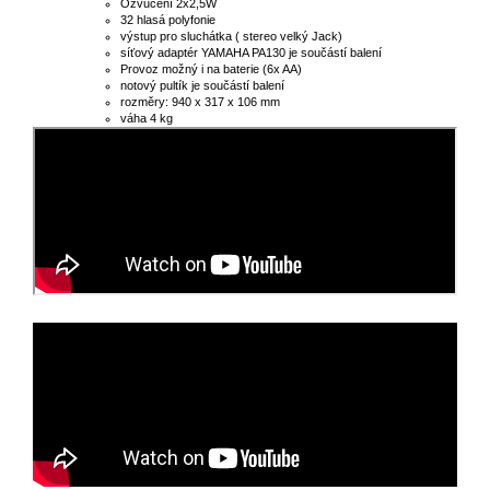
Ozvučení 2x2,5W
32 hlasá polyfonie
výstup pro sluchátka ( stereo velký Jack)
síťový adaptér YAMAHA PA130 je součástí balení
Provoz možný i na baterie (6x AA)
notový pultík je součástí balení
rozměry: 940 x 317 x 106 mm
váha 4 kg