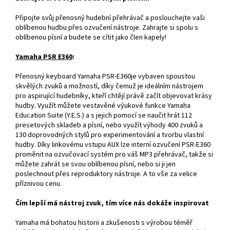
Připojte svůj přenosný hudební přehrávač a poslouchejte vaši
oblíbenou hudbu přes ozvučení nástroje. Zahrajte si spolu s
oblíbenou písní a budete se cítit jako člen kapely!
Yamaha PSR E360
:
Přenosný keyboard Yamaha PSR-E360je vybaven spoustou
skvělých zvuků a možností, díky čemuž je ideálním nástrojem
pro aspirující hudebníky, kteří chtějí právě začít objevovat krásy
hudby. Využít můžete vestavěné výukové funkce Yamaha
Education Suite (Y.E.S.) a s jejich pomocí se naučit hrát 112
presetových skladeb a písní, nebo využít výhody 400 zvuků a
130 doprovodných stylů pro experimentování a tvorbu vlastní
hudby. Díky linkovému vstupu AUX lze interní ozvučení PSR-E360
proměnit na ozvučovací systém pro váš MP3 přehrávač, takže si
můžete zahrát se svou oblíbenou písní, nebo si ji jen
poslechnout přes reproduktory nástroje. A to vše za velice
příznivou cenu.
Čím lepší má nástroj zvuk, tím více nás dokáže inspirovat
Yamaha má bohatou historii a zkušenosti s výrobou téměř