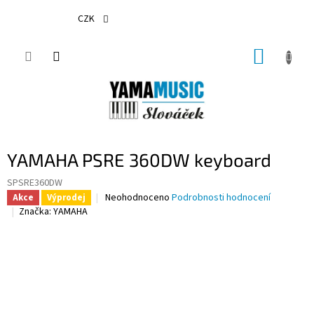
Přejít
na
CZK
obsah
NÁKUP
KOŠÍK
YAMAHA PSRE 360DW keyboard
SPSRE360DW
Průměrné
Neohodnoceno
Podrobnosti hodnocení
Akce
Výprodej
hodnocení
Značka:
YAMAHA
produktu
je
0,0
z
5
hvězdiček.