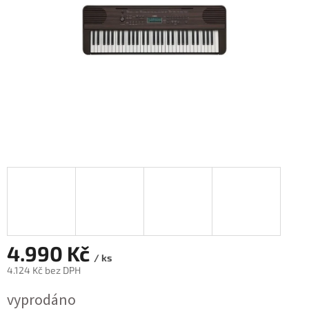
4.990 Kč
/ ks
4.124 Kč bez DPH
Měrná
vyprodáno
cena: