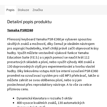
Popis
Diskuze
Značka
Detailní popis produktu
Yamaha PSRE360
Přenosný keyboard Yamaha PSR-E360 je vybaven spoustou
skvělých zvuků a možností, díky čemuž je ideálním nástrojem
pro aspirující hudebníky, kteří chtějí právě začít objevovat krásy
hudby. Využít můžete vestavěné výukové funkce Yamaha
Education Suite (Y.E.S.) a s jejich pomocí se naučit hrát 112
presetových skladeb a písní, nebo využít výhody 400 zvuků a
130 doprovodných stylů pro experimentování a tvorbu vlastní
hudby. Díky linkovému vstupu AUX lze interní ozvučení PSR-E360
proměnit na ozvučovací systém pro váš MP3 přehrávač, takže si
můžete zahrát se svou oblíbenou písní, nebo si ji jen
poslechnout přes reproduktory nástroje. A to vše za velice
příznivou cenu.
Dynamická klaviatura v rozsahu 5 oktáv
400 vysoce kvalitních zvuků, 130 automatických