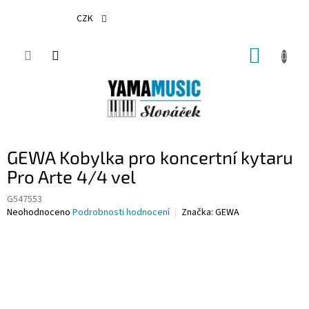
Přejít
na
CZK
obsah
NÁKUP
KOŠÍK
GEWA Kobylka pro koncertní kytaru
Pro Arte 4/4 vel
G547553
Průměrné
Neohodnoceno
Podrobnosti hodnocení
Značka:
GEWA
hodnocení
produktu
je
0,0
z
5
hvězdiček.