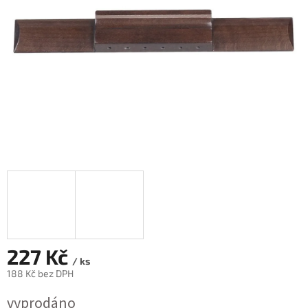
227 Kč
/ ks
188 Kč bez DPH
Měrná
vyprodáno
cena: