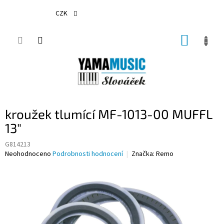
Přejít
na
CZK
obsah
NÁKUP
KOŠÍK
kroužek tlumící MF-1013-00 MUFFL
13"
G814213
Průměrné
Neohodnoceno
Podrobnosti hodnocení
Značka:
Remo
hodnocení
produktu
je
0,0
z
5
hvězdiček.