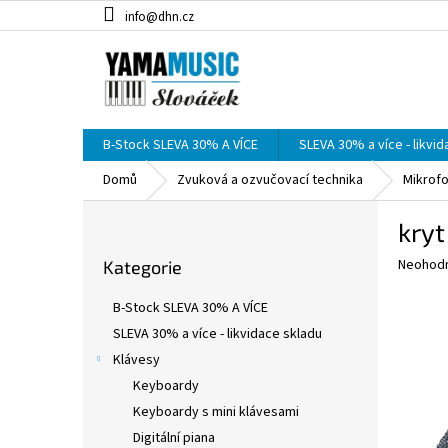
Přejít
info@dhn.cz
na
obsah
B-Stock SLEVA 30% A VÍCE
SLEVA 30% a více - likvi
Domů
Zvuková a ozvučovací technika
Mikrof
P
kry
o
Přeskočit
s
Průměr
Neohod
Kategorie
kategorie
t
hodnoce
r
produkt
B-Stock SLEVA 30% A VÍCE
a
je
SLEVA 30% a více - likvidace skladu
0,0
n
z
Klávesy
n
5
í
Keyboardy
hvězdič
p
Keyboardy s mini klávesami
a
Digitální piana