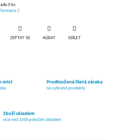
adu 5 ks
informace
ZEPTAT SE
HLÍDAT
SDÍLET
h míst
Prodloužená 5letá záruka
nsku
na vybrané produkty
Zboží skladem
více než 1500 položek skladem