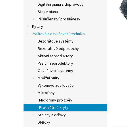
n
Digitální piana s doprovody
e
Stage piana
l
Příslušenství pro klávesy
Kytary
Zvuková a ozvučovací technika
Bezdrátové systémy
Bezdrátové odposlechy
Aktivní reproduktory
Pasivní reproduktory
Ozvučovací systémy
Mixážní pulty
Výkonové zesilovače
Mikrofony
Mikrofony pro zpěv
Protivětrné kryty
Stojany a držáky
DI-Boxy