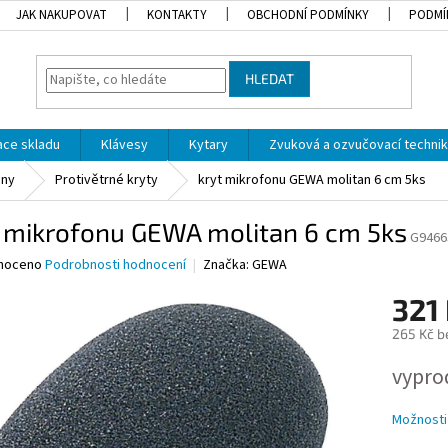
JAK NAKUPOVAT
KONTAKTY
OBCHODNÍ PODMÍNKY
PODMÍ
HLEDAT
dace skladu
Klávesy
Kytary
Zvuková a ozvučovací techni
ony
Protivětrné kryty
kryt mikrofonu GEWA molitan 6 cm 5ks
t mikrofonu GEWA molitan 6 cm 5ks
G9466
né
noceno
Podrobnosti hodnocení
Značka:
GEWA
ní
321
u
265 Kč b
Měrná
vypro
cena:
ek.
Možnosti