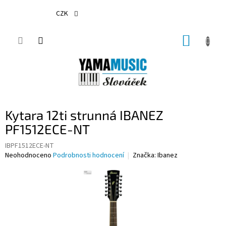
Přejít
na
CZK
obsah
NÁKUP
KOŠÍK
Kytara 12ti strunná IBANEZ
PF1512ECE-NT
IBPF1512ECE-NT
Průměrné
Neohodnoceno
Podrobnosti hodnocení
Značka:
Ibanez
hodnocení
produktu
je
0,0
z
5
hvězdiček.