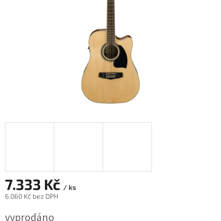
7.333 Kč
/ ks
6.060 Kč bez DPH
Měrná
vyprodáno
cena: