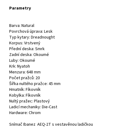
Parametry
Barva: Natural
Povrchová úprava: Lesk
Typ kytary: Dreadnought
Korpus: Vrstvený
Přední deska: Smrk
Zadní deska: Okoumé
Luby: Okoumé
Krk: Nyatoh
Menzura: 648 mm
Počet pražců: 20
Šířka nultého pražce: 45 mm
Hmatník: Fíkovník
Kobylka: Fíkovník
Nultý pražec: Plastový
Ladicí mechaniky: Die-Cast
Hardware: Chrom
Snímač Ibanez AEQ-2T s vestavěnou ladičkou