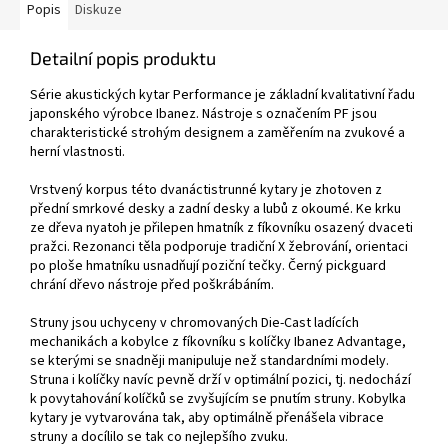
Popis
Diskuze
Detailní popis produktu
Série akustických kytar Performance je základní kvalitativní řadu
japonského výrobce Ibanez. Nástroje s označením PF jsou
charakteristické strohým designem a zaměřením na zvukové a
herní vlastnosti.
Vrstvený korpus této dvanáctistrunné kytary je zhotoven z
přední smrkové desky a zadní desky a lubů z okoumé. Ke krku
ze dřeva nyatoh je přilepen hmatník z fíkovníku osazený dvaceti
pražci. Rezonanci těla podporuje tradiční X žebrování, orientaci
po ploše hmatníku usnadňují poziční tečky. Černý pickguard
chrání dřevo nástroje před poškrábáním.
Struny jsou uchyceny v chromovaných Die-Cast ladících
mechanikách a kobylce z fíkovníku s kolíčky Ibanez Advantage,
se kterými se snadněji manipuluje než standardními modely.
Struna i kolíčky navíc pevně drží v optimální pozici, tj. nedochází
k povytahování kolíčků se zvyšujícím se pnutím struny. Kobylka
kytary je vytvarována tak, aby optimálně přenášela vibrace
struny a docílilo se tak co nejlepšího zvuku.