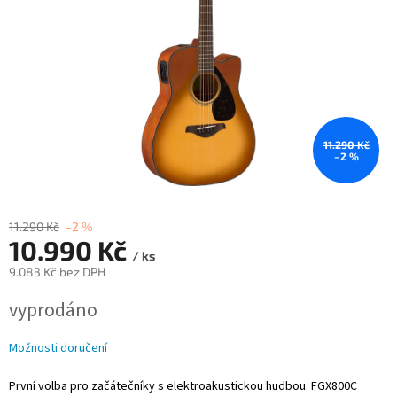
11.290 Kč
–2 %
11.290 Kč
–2 %
10.990 Kč
/ ks
9.083 Kč bez DPH
Měrná
vyprodáno
cena:
Možnosti doručení
První volba pro začátečníky s elektroakustickou hudbou. FGX800C