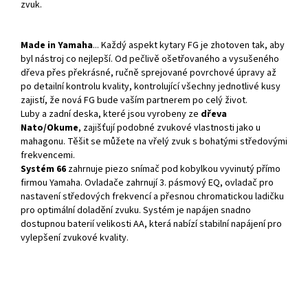
zvuk.
Made in Yamaha
... Každý aspekt kytary FG je zhotoven tak, aby
byl nástroj co nejlepší. Od pečlivě ošetřovaného a vysušeného
dřeva přes překrásné, ručně sprejované povrchové úpravy až
po detailní kontrolu kvality, kontrolující všechny jednotlivé kusy
zajistí, že nová FG bude vaším partnerem po celý život.
Luby a zadní deska, které jsou vyrobeny ze
dřeva
Nato/Okume
, zajišťují podobné zvukové vlastnosti jako u
mahagonu. Těšit se můžete na vřelý zvuk s bohatými středovými
frekvencemi.
Systém 66
zahrnuje piezo snímač pod kobylkou vyvinutý přímo
firmou Yamaha. Ovladače zahrnují 3. pásmový EQ, ovladač pro
nastavení středových frekvencí a přesnou chromatickou ladičku
pro optimální doladění zvuku. Systém je napájen snadno
dostupnou baterií velikosti AA, která nabízí stabilní napájení pro
vylepšení zvukové kvality.