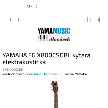
Přejít
na
CZK
obsah
NÁKUP
KOŠÍK
YAMAHA FG X800CSDBII kytara
elektrakustická
GFGX800CSDBII
Průměrné
Neohodnoceno
Podrobnosti hodnocení
Značka:
YAMAHA
hodnocení
produktu
je
0,0
z
5
hvězdiček.