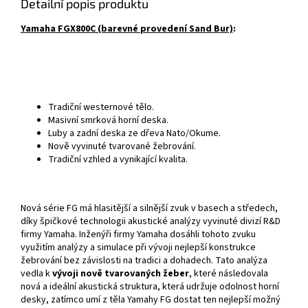
Detailní popis produktu
Yamaha FGX800C (barevné provedení Sand Bur)
:
Tradiční westernové tělo.
Masivní smrková horní deska.
Luby a zadní deska ze dřeva Nato/Okume.
Nově vyvinuté tvarované žebrování.
Tradiční vzhled a vynikající kvalita.
Nová série FG má hlasitější a silnější zvuk v basech a středech,
díky špičkové technologii akustické analýzy vyvinuté divizí R&D
firmy Yamaha. Inženýři firmy Yamaha dosáhli tohoto zvuku
využitím analýzy a simulace při vývoji nejlepší konstrukce
žebrování bez závislosti na tradici a dohadech. Tato analýza
vedla k
vývoji nově tvarovaných žeber
, které následovala
nová a ideální akustická struktura, která udržuje odolnost horní
desky, zatímco umí z těla Yamahy FG dostat ten nejlepší možný