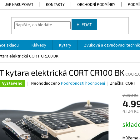
JAK NAKUPOVAT
KONTAKTY
OBCHODNÍ PODMÍNKY
PODMÍ
HLEDAT
dace skladu
Klávesy
Kytary
Zvuková a ozvučovací techni
tara elektrická CORT CR100 BK
 kytara elektrická CORT CR100 BK
COCR1
Průměrné
Neohodnoceno
Podrobnosti hodnocení
Značka:
CORT
Vystaveno
hodnocení
produktu
7.390 Kč
je
4.9
0,0
4.124 Kč
z
5
Měrná
skla
hvězdiček.
cena:
Můžeme d