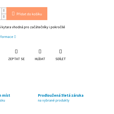
Přidat do košíku
á kytara vhodná pro začátečníky i pokročilé
informace
ZEPTAT SE
HLÍDAT
SDÍLET
h míst
Prodloužená 5letá záruka
nsku
na vybrané produkty