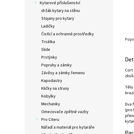
Kytarové příslušenství
držák kytary na stěnu
Stojany pro kytary
Ladičky
Čistící a ochranné prostředky
Popi
Trsátka
Slide
Prstýnky
Det
Popruhy a zámky
Cort
Závěsy a zámky řemenu
zkuš
Kapodastry
Tělo
Kličky na struny
brazi
Kobylky
Mechaniky
Dva 
(pro
Omezovače zpětné vazby
přeno
Pro Citeru
kytar
Nářadí a materiál pro kytaráře
Par