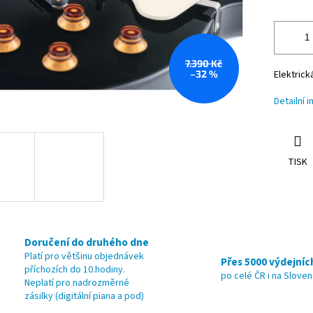
7.390 Kč
–32 %
Elektrick
Detailní 
TISK
Doručení do druhého dne
Platí pro většinu objednávek
Přes 5000 výdejníc
příchozích do 10.hodiny.
po celé ČR i na Slove
Neplatí pro nadrozměrné
zásilky (digitální piana a pod)