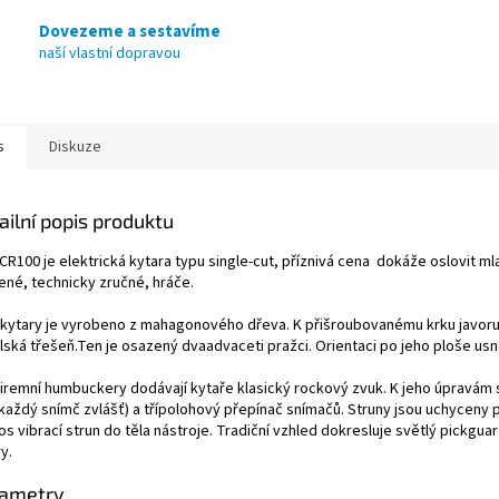
Dovezeme a sestavíme
naší vlastní dopravou
s
Diskuze
ailní popis produktu
 CR100 je elektrická kytara typu single-cut, příznivá cena dokáže oslovit 
ené, technicky zručné, hráče.
 kytary je vyrobeno z mahagonového dřeva. K přišroubovanému krku javoru 
lská třešeň.Ten je osazený dvaadvaceti pražci. Orientaci po jeho ploše usn
firemní humbuckery dodávají kytaře klasický rockový zvuk. K jeho úpravám 
 každý snímč zvlášť) a třípolohový přepínač snímačů. Struny jsou uchyceny 
s vibrací strun do těla nástroje. Tradiční vzhled dokresluje světlý pickgua
y.
ametry