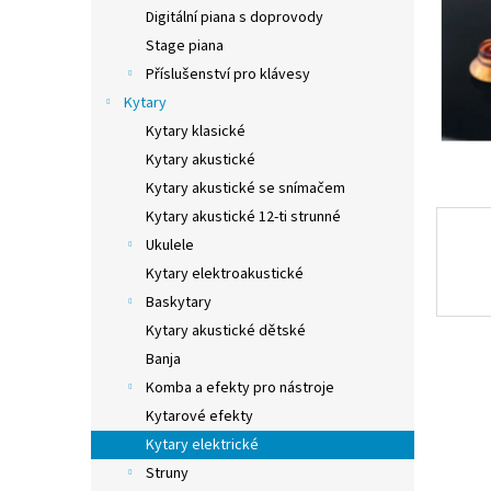
n
Digitální piana s doprovody
e
Stage piana
l
Příslušenství pro klávesy
Kytary
Kytary klasické
Kytary akustické
Kytary akustické se snímačem
Kytary akustické 12-ti strunné
Ukulele
Kytary elektroakustické
Baskytary
Kytary akustické dětské
Banja
Komba a efekty pro nástroje
Kytarové efekty
Kytary elektrické
Struny