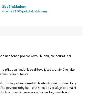
Zboží skladem
více než 1500 položek skladem
mladé nadšence pro rockovou hudbu, ale neurazí ani
je přilepen hmatník ze drřeva jatoba, známého jako
adňují poziční tečky.
slouží dva potenciometry hlasitosti, dvě tónové clony
přes pevnou kobylku. Tune-O-Matic zaručuje optimální
rd, chromovaný hardware a firemní logo na hlavici