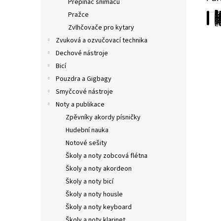
Přepínač snímačů
Ba
Ba
Po
Ty
T
To
Pražce
Kr
Pr
M
Rá
Po
Ší
Hm
Ko
M
Ov
Př
Ko
La
H
MI
U
Ku
P
Z
Zvlhčovače pro kytary
Zvuková a ozvučovací technika
Dechové nástroje
Bicí
Pouzdra a Gigbagy
Smyčcové nástroje
Noty a publikace
Zpěvníky akordy písničky
Hudební nauka
Notové sešity
Školy a noty zobcová flétna
Školy a noty akordeon
Školy a noty bicí
Školy a noty housle
Školy a noty keyboard
Školy a noty klarinet