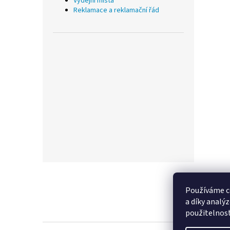
Výdejní místa
Reklamace a reklamační řád
Z
á
p
Používáme c
a
a díky analý
t
použitelnos
í