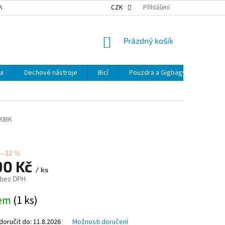
NKY OCHRANY OSOBNÍCH ÚDAJŮ
NAŠE DOPRAVA
CZK
Přihlášení
VÝDEJNÍ MÍSTA
NÁKUPNÍ
Prázdný košík
KOŠÍK
ka
Dechové nástroje
Bicí
Pouzdra a Gigbagy
Smyčc
00BK
–32 %
90 Kč
/ ks
 bez DPH
dem
(1 ks)
oručit do:
11.8.2026
Možnosti doručení