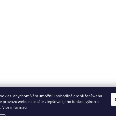
YAMAHA CZ
YAMAHA SERVIS
Muzikus časopis
YAMAHA školy v ČR
ookies, abychom Vám umožnili pohodlné prohlížení webu
ze provozu webu neustále zlepšovali jeho funkce, výkon a
t.
Více informací