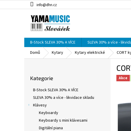
Přejít
info@dhn.cz
na
obsah
B-Stock SLEVA 30% A VÍCE
SLEVA 30% a více - likvi
Domů
Kytary
Kytary elektrické
CORT ky
P
CORT
o
Přeskočit
s
Kategorie
kategorie
Akce
t
r
B-Stock SLEVA 30% A VÍCE
a
SLEVA 30% a více - likvidace skladu
n
Klávesy
n
í
Keyboardy
p
Keyboardy s mini klávesami
a
Digitální piana