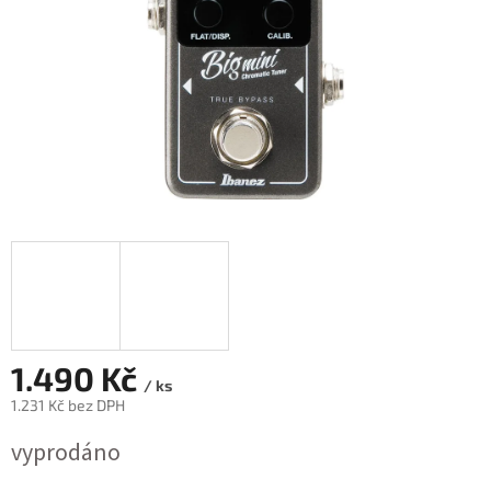
1.490 Kč
/ ks
1.231 Kč bez DPH
Měrná
vyprodáno
cena: