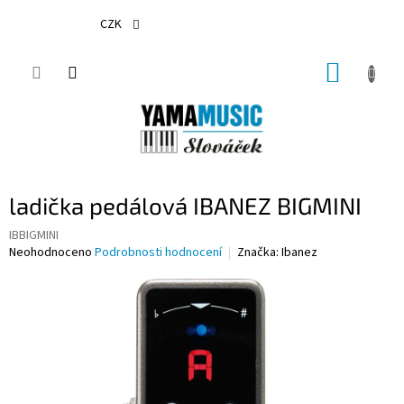
Přejít
na
CZK
obsah
NÁKUP
KOŠÍK
ladička pedálová IBANEZ BIGMINI
IBBIGMINI
Průměrné
Neohodnoceno
Podrobnosti hodnocení
Značka:
Ibanez
hodnocení
produktu
je
0,0
z
5
hvězdiček.