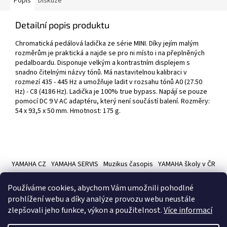
Popis
Diskuze
Detailní popis produktu
Chromatická pedálová ladička ze série MINI. Díky jejím malým
rozměrům je praktická a najde se pro ni místo i na přeplněných
pedalboardu. Disponuje velkým a kontrastním displejem s
snadno čitelnými názvy tónů. Má nastavitelnou kalibraci v
rozmezí 435 - 445 Hz a umožňuje ladit v rozsahu tónů A0 (27.50
Hz) - C8 (4186 Hz). Ladička je 100% true bypass. Napájí se pouze
pomocí DC 9 V AC adaptéru, který není součástí balení. Rozměry:
54 x 93,5 x 50 mm. Hmotnost: 175 g.
Z
á
YAMAHA CZ
YAMAHA SERVIS
Muzikus časopis
YAMAHA školy v ČR
p
a
Používáme cookies, abychom Vám umožnili pohodlné
t
prohlížení webu a díky analýze provozu webu neustále
í
zlepšovali jeho funkce, výkon a použitelnost.
Více informací