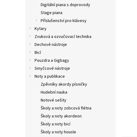
n
Digitální piana s doprovody
e
Stage piana
l
Příslušenství pro klávesy
Kytary
Zvuková a ozvučovací technika
Dechové nástroje
Bicí
Pouzdra a Gigbagy
Smyčcové nástroje
Noty a publikace
Zpěvníky akordy písničky
Hudební nauka
Notové sešity
Školy a noty zobcová flétna
Školy a noty akordeon
Školy a noty bicí
Školy a noty housle