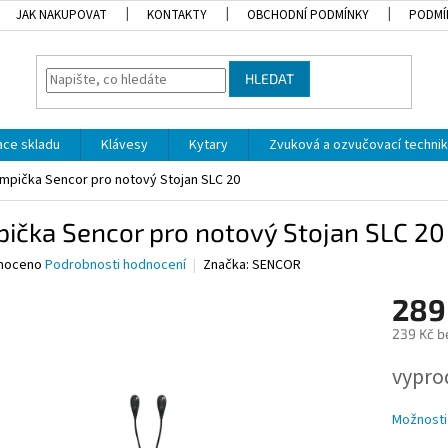
JAK NAKUPOVAT
KONTAKTY
OBCHODNÍ PODMÍNKY
PODMÍ
HLEDAT
dace skladu
Klávesy
Kytary
Zvuková a ozvučovací techni
ampička Sencor pro notový Stojan SLC 20
ička Sencor pro notový Stojan SLC 20
né
noceno
Podrobnosti hodnocení
Značka:
SENCOR
ní
289
u
239 Kč b
Měrná
vypro
cena:
ek.
Možnosti