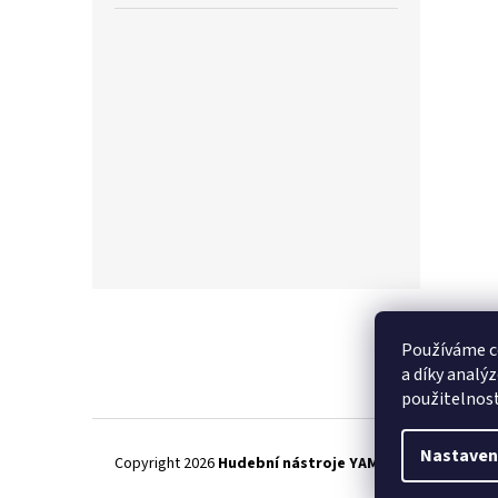
Z
á
p
Používáme c
a
a díky analý
t
použitelnos
í
Nastaven
Copyright 2026
Hudební nástroje YAMAMUSIC
. Všechna