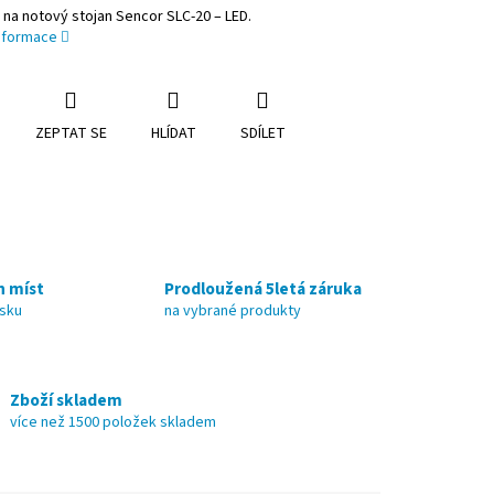
na notový stojan Sencor SLC-20 – LED.
informace
ZEPTAT SE
HLÍDAT
SDÍLET
h míst
Prodloužená 5letá záruka
nsku
na vybrané produkty
Zboží skladem
více než 1500 položek skladem