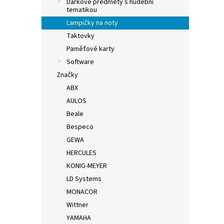
Dárkové předměty s hudební
tematikou
Lampičky na noty
Taktovky
Paměťové karty
Software
Značky
ABX
AULOS
Beale
Bespeco
GEWA
HERCULES
KONIG-MEYER
LD Systems
MONACOR
Wittner
YAMAHA