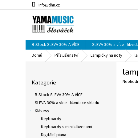
Přejít
info@dhn.cz
na
obsah
B-Stock SLEVA 30% A VÍCE
SLEVA 30% a více - likvi
Domů
Příslušenství
Lampičky na noty
l
P
lamp
o
Přeskočit
s
Průměr
Neohod
Kategorie
kategorie
t
hodnoce
r
produkt
B-Stock SLEVA 30% A VÍCE
a
je
SLEVA 30% a více - likvidace skladu
0,0
n
z
Klávesy
n
5
í
Keyboardy
hvězdič
p
Keyboardy s mini klávesami
a
Digitální piana