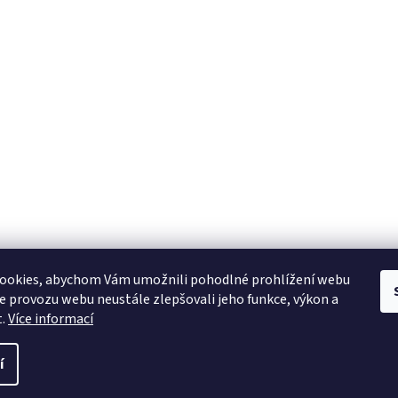
YAMAHA CZ
YAMAHA SERVIS
Muzikus časopis
YAMAHA školy v ČR
ookies, abychom Vám umožnili pohodlné prohlížení webu
ze provozu webu neustále zlepšovali jeho funkce, výkon a
t.
Více informací
í
 práva vyhrazena.