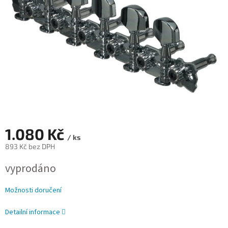
1.080 Kč
/ ks
893 Kč bez DPH
Měrná
vyprodáno
cena:
Možnosti doručení
Detailní informace