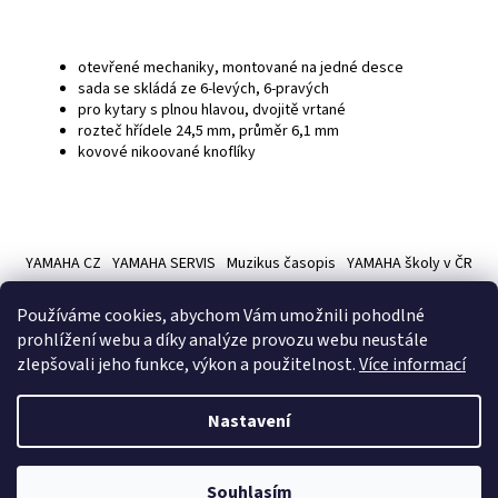
otevřené mechaniky, montované na jedné desce
sada se skládá ze 6-levých, 6-pravých
pro kytary s plnou hlavou, dvojitě vrtané
rozteč hřídele 24,5 mm, průměr 6,1 mm
kovové nikoované knoflíky
Z
á
YAMAHA CZ
YAMAHA SERVIS
Muzikus časopis
YAMAHA školy v ČR
p
a
Používáme cookies, abychom Vám umožnili pohodlné
t
prohlížení webu a díky analýze provozu webu neustále
í
zlepšovali jeho funkce, výkon a použitelnost.
Více informací
Vytvořil Shoptet
Nastavení
Copyright 2026
Hudební nástroje YAMAMUSIC
. Všechna práva
Souhlasím
vyhrazena.