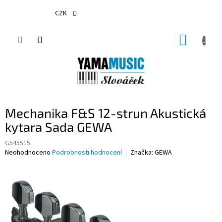
Přejít
na
CZK
obsah
NÁKUP
KOŠÍK
Mechanika F&S 12-strun Akustická
kytara Sada GEWA
G545515
Průměrné
Neohodnoceno
Podrobnosti hodnocení
Značka:
GEWA
hodnocení
produktu
je
0,0
z
5
hvězdiček.