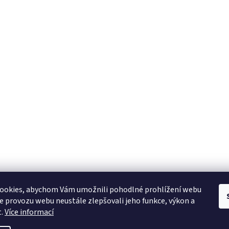
YAMAHA CZ
YAMAHA SERVIS
Muzikus časopis
YAMAHA školy v ČR
ookies, abychom Vám umožnili pohodlné prohlížení webu
ze provozu webu neustále zlepšovali jeho funkce, výkon a
t.
Více informací