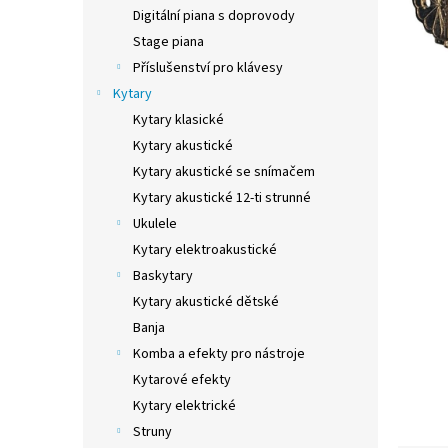
n
Digitální piana s doprovody
e
Stage piana
l
Příslušenství pro klávesy
Kytary
Kytary klasické
Kytary akustické
Kytary akustické se snímačem
Kytary akustické 12-ti strunné
Ukulele
Kytary elektroakustické
Baskytary
Kytary akustické dětské
Banja
Komba a efekty pro nástroje
Kytarové efekty
Kytary elektrické
Struny