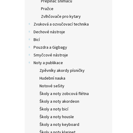
Přepínač snímačů
Pražce
Zvlhčovače pro kytary
Zvuková a ozvučovací technika
Dechové nástroje
Bicí
Pouzdra a Gigbagy
Smyčcové nástroje
Noty a publikace
Zpěvníky akordy písničky
Hudební nauka
Notové sešity
Školy a noty zobcová flétna
Školy a noty akordeon
Školy a noty bicí
Školy a noty housle
Školy a noty keyboard
Školy a noty klarinet