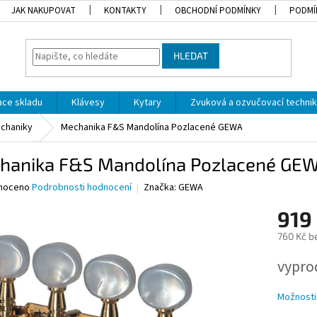
JAK NAKUPOVAT
KONTAKTY
OBCHODNÍ PODMÍNKY
PODMÍ
HLEDAT
dace skladu
Klávesy
Kytary
Zvuková a ozvučovací techni
chaniky
Mechanika F&S Mandolína Pozlacené GEWA
hanika F&S Mandolína Pozlacené GE
né
noceno
Podrobnosti hodnocení
Značka:
GEWA
ní
919
u
760 Kč b
Měrná
vypro
cena:
ek.
Možnosti