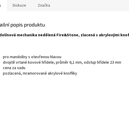
s
Diskuze
Značka
ailní popis produktu
dolínová mechanika nedělená
Fire&Stone
, zlacená s akrylovými knof
pro mandolíny s otevřenou hlavou
dvojitě vrtané kovové hřídele, průměr 6,1 mm, odstup hřídele 23 mm
cena za sadu
pozlacená, mramorované akrylové knoflíky