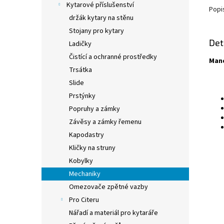
Kytarové příslušenství
Popi
držák kytary na stěnu
Stojany pro kytary
Det
Ladičky
Čistící a ochranné prostředky
Man
Trsátka
Slide
Prstýnky
Popruhy a zámky
Závěsy a zámky řemenu
Kapodastry
Kličky na struny
Kobylky
Mechaniky
Omezovače zpětné vazby
Pro Citeru
Nářadí a materiál pro kytaráře