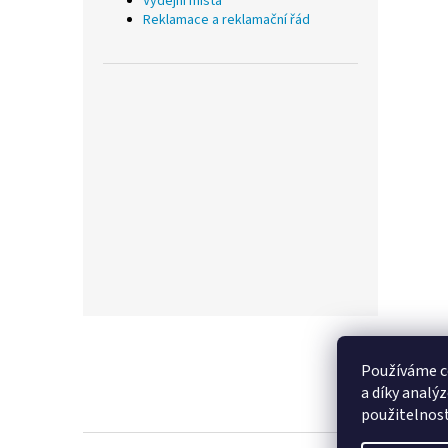
Výdejní místa
Reklamace a reklamační řád
Z
á
p
Používáme c
a
a díky analý
t
použitelnos
í