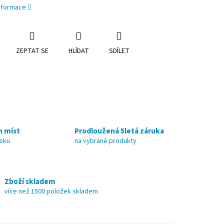
informace
ZEPTAT SE
HLÍDAT
SDÍLET
h míst
Prodloužená 5letá záruka
nsku
na vybrané produkty
Zboží skladem
více než 1500 položek skladem