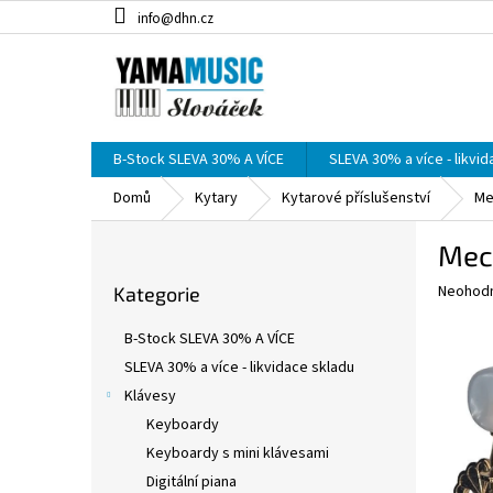
Přejít
info@dhn.cz
na
obsah
B-Stock SLEVA 30% A VÍCE
SLEVA 30% a více - likvi
Domů
Kytary
Kytarové příslušenství
Me
P
Mec
o
Přeskočit
s
Průměr
Neohod
Kategorie
kategorie
t
hodnoce
r
produkt
B-Stock SLEVA 30% A VÍCE
a
je
SLEVA 30% a více - likvidace skladu
0,0
n
z
Klávesy
n
5
í
Keyboardy
hvězdič
p
Keyboardy s mini klávesami
a
Digitální piana