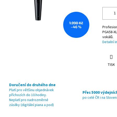
1.990 Kč
–46 %
Profesion
PGA58-XL
vokálů.
Detailní 
TISK
Doručení do druhého dne
Platí pro většinu objednávek
Přes 5000 výdejníc
příchozích do 10.hodiny.
po celé ČR i na Slove
Neplatí pro nadrozměrné
zásilky (digitální piana a pod)