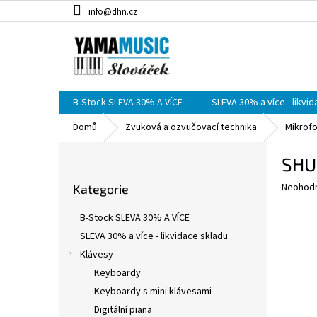
Přejít
info@dhn.cz
na
obsah
B-Stock SLEVA 30% A VÍCE
SLEVA 30% a více - likvi
Domů
Zvuková a ozvučovací technika
Mikrof
P
SHU
o
Přeskočit
s
Průměr
Neohod
Kategorie
kategorie
t
hodnoce
r
produkt
B-Stock SLEVA 30% A VÍCE
a
je
SLEVA 30% a více - likvidace skladu
0,0
n
z
Klávesy
n
5
í
Keyboardy
hvězdič
p
Keyboardy s mini klávesami
a
Digitální piana