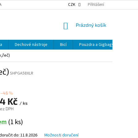
NKY OCHRANY OSOBNÍCH ÚDAJŮ
NAŠE DOPRAVA
CZK
Přihlášení
VÝDEJNÍ MÍSTA
NÁKUPNÍ
Prázdný košík
KOŠÍK
ka
Dechové nástroje
Bicí
Pouzdra a Gigbagy
Smyčc
v,řeč)
eč)
SHPGA58XLR
–46 %
74 Kč
/ ks
bez DPH
dem
(1 ks)
oručit do:
11.8.2026
Možnosti doručení