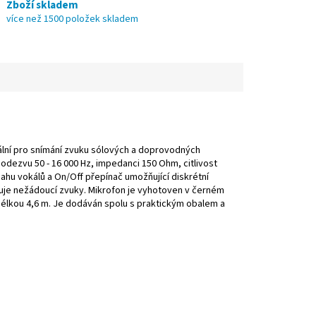
Zboží skladem
více než 1500 položek skladem
eální pro snímání zvuku sólových a doprovodných
 odezvu 50 - 16 000 Hz, impedanci 150 Ohm, citlivost
ahu vokálů a On/Off přepínač umožňující diskrétní
inuje nežádoucí zvuky. Mikrofon je vyhotoven v černém
délkou 4,6 m. Je dodáván spolu s praktickým obalem a