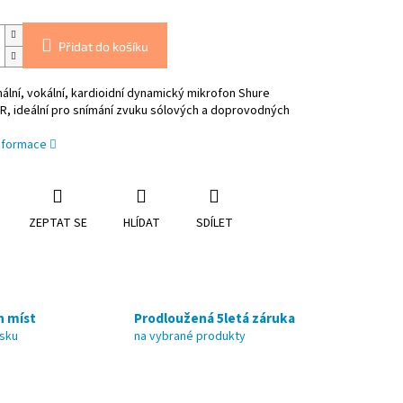
Přidat do košíku
ální, vokální, kardioidní dynamický mikrofon Shure
R, ideální pro snímání zvuku sólových a doprovodných
informace
ZEPTAT SE
HLÍDAT
SDÍLET
h míst
Prodloužená 5letá záruka
nsku
na vybrané produkty