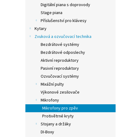
n
Digitální piana s doprovody
e
Stage piana
l
Příslušenství pro klávesy
Kytary
Zvuková a ozvučovací technika
Bezdrátové systémy
Bezdrátové odposlechy
Aktivní reproduktory
Pasivní reproduktory
Ozvučovací systémy
Mixážní pulty
Výkonové zesilovače
Mikrofony
Mikrofony pro zpěv
Protivětrné kryty
Stojany a držáky
DI-Boxy