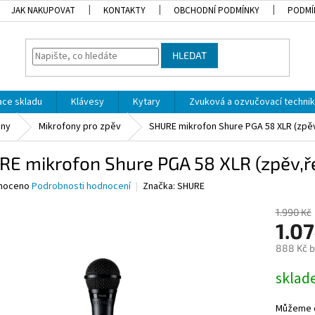
JAK NAKUPOVAT
KONTAKTY
OBCHODNÍ PODMÍNKY
PODMÍ
HLEDAT
dace skladu
Klávesy
Kytary
Zvuková a ozvučovací techni
ony
Mikrofony pro zpěv
SHURE mikrofon Shure PGA 58 XLR (zpě
RE mikrofon Shure PGA 58 XLR (zpěv,ř
né
noceno
Podrobnosti hodnocení
Značka:
SHURE
ní
u
1.990 Kč
1.0
888 Kč 
Měrná
skla
ek.
cena:
Můžeme d