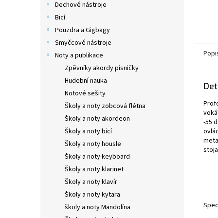
Dechové nástroje
Bicí
Pouzdra a Gigbagy
Smyčcové nástroje
Popi
Noty a publikace
Zpěvníky akordy písničky
Hudební nauka
Det
Notové sešity
Prof
Školy a noty zobcová flétna
vokál
Školy a noty akordeon
-55 
Školy a noty bicí
ovlá
meta
Školy a noty housle
stoj
Školy a noty keyboard
Školy a noty klarinet
Školy a noty klavír
Školy a noty kytara
Spec
školy a noty Mandolína