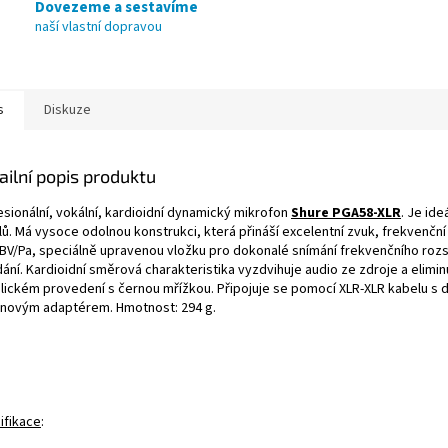
Dovezeme a sestavíme
naší vlastní dopravou
s
Diskuze
ailní popis produktu
esionální, vokální, kardioidní dynamický mikrofon
Shure PGA58-XLR
. Je id
ů. Má vysoce odolnou konstrukci, která přináší excelentní zvuk, frekvenční
dBV/Pa, speciálně upravenou vložku pro dokonalé snímání frekvenčního rozs
dání. Kardioidní směrová charakteristika vyzdvihuje audio ze zdroje a elim
lickém provedení s černou mřížkou. Připojuje se pomocí XLR-XLR kabelu s 
anovým adaptérem. Hmotnost: 294 g.
ifikace
: