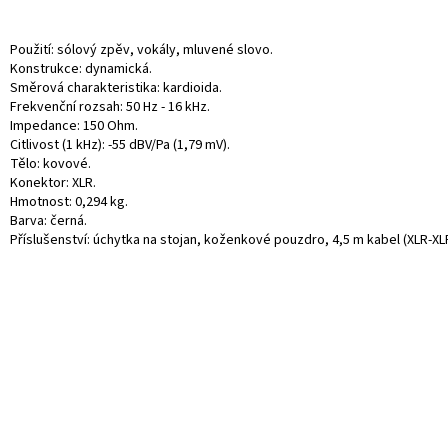
Použití: sólový zpěv, vokály, mluvené slovo.
Konstrukce: dynamická.
Směrová charakteristika: kardioida.
Frekvenční rozsah: 50 Hz - 16 kHz.
Impedance: 150 Ohm.
Citlivost (1 kHz): -55 dBV/Pa (1,79 mV).
Tělo: kovové.
Konektor: XLR.
Hmotnost: 0,294 kg.
Barva: černá.
Příslušenství: úchytka na stojan, koženkové pouzdro, 4,5 m kabel (XLR-XLR