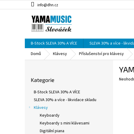
Přejít
info@dhn.cz
na
obsah
B-Stock SLEVA 30% A VÍCE
SLEVA 30% a více - likvi
Domů
Klávesy
Příslušenství pro klávesy
P
YAM
o
Přeskočit
s
Průměr
Neohod
Kategorie
kategorie
t
hodnoce
r
produkt
B-Stock SLEVA 30% A VÍCE
a
je
SLEVA 30% a více - likvidace skladu
0,0
n
z
Klávesy
n
5
í
Keyboardy
hvězdič
p
Keyboardy s mini klávesami
a
Digitální piana