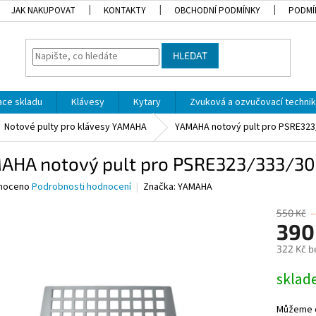
JAK NAKUPOVAT
KONTAKTY
OBCHODNÍ PODMÍNKY
PODMÍ
HLEDAT
dace skladu
Klávesy
Kytary
Zvuková a ozvučovací techni
Notové pulty pro klávesy YAMAHA
YAMAHA notový pult pro PSRE323
AHA notový pult pro PSRE323/333/3
né
noceno
Podrobnosti hodnocení
Značka:
YAMAHA
ní
u
550 Kč
–
390
322 Kč b
Měrná
skla
ek.
cena:
Můžeme d