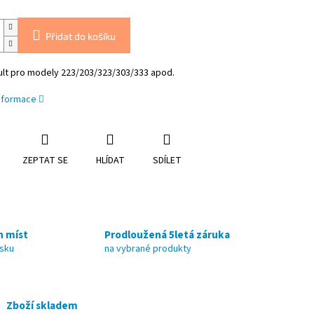
Přidat do košíku
ult pro modely 223/203/323/303/333 apod.
informace
ZEPTAT SE
HLÍDAT
SDÍLET
h míst
Prodloužená 5letá záruka
nsku
na vybrané produkty
Zboží skladem