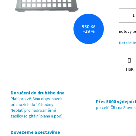
550 Kč
–29 %
notový p
Detailní 
TISK
Doručení do druhého dne
Platí pro většinu objednávek
Přes 5000 výdejníc
příchozích do 10.hodiny.
po celé ČR i na Slove
Neplatí pro nadrozměrné
zásilky (digitální piana a pod)
Dovezeme a sestavíme