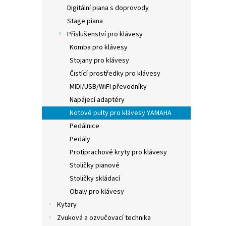
n
Digitální piana s doprovody
e
Stage piana
l
Příslušenství pro klávesy
Komba pro klávesy
Stojany pro klávesy
Čistící prostředky pro klávesy
MIDI/USB/WiFI převodníky
Napájecí adaptéry
Notové pulty pro klávesy YAMAHA
Pedálnice
Pedály
Protiprachové kryty pro klávesy
Stoličky pianové
Stoličky skládací
Obaly pro klávesy
Kytary
Zvuková a ozvučovací technika