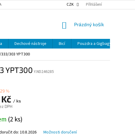
NKY OCHRANY OSOBNÍCH ÚDAJŮ
NAŠE DOPRAVA
CZK
Přihlášení
VÝDEJNÍ MÍSTA
NÁKUPNÍ
Prázdný košík
KOŠÍK
ka
Dechové nástroje
Bicí
Pouzdra a Gigbagy
Smyčc
/333/303 YPT300
03 YPT300
Y.ND246285
29 %
 Kč
/ ks
ez DPH
dem
(2 ks)
oručit do:
10.8.2026
Možnosti doručení