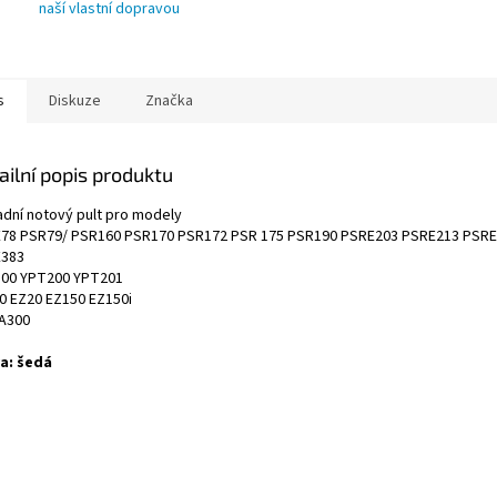
naší vlastní dopravou
s
Diskuze
Značka
ailní popis produktu
adní notový pult pro modely
78 PSR79/ PSR160 PSR170 PSR172 PSR 175 PSR190 PSRE203 PSRE213 PSRE
383
00 YPT200 YPT201
0 EZ20 EZ150 EZ150i
A300
a: šedá