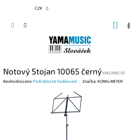
Přejít
na
CZK
obsah
NÁKUP
KOŠÍK
Notový Stojan 10065 černý
KM10065-55
Průměrné
Neohodnoceno
Podrobnosti hodnocení
Značka:
KONIG-MEYER
hodnocení
produktu
je
0,0
z
5
hvězdiček.