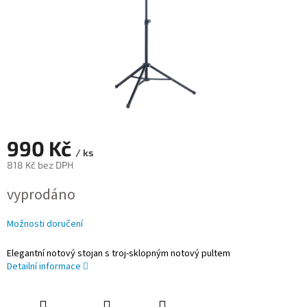
990 Kč
/ ks
818 Kč bez DPH
Měrná
vyprodáno
cena:
Možnosti doručení
Elegantní notový stojan s troj-sklopným notový pultem
Detailní informace