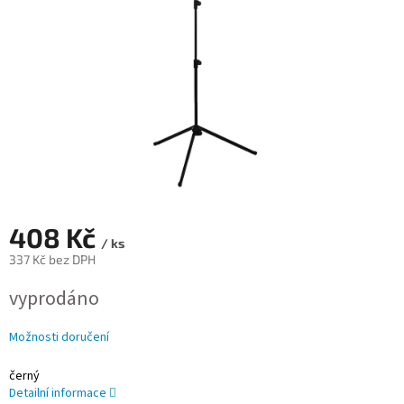
408 Kč
/ ks
337 Kč bez DPH
Měrná
vyprodáno
cena:
Možnosti doručení
černý
Detailní informace