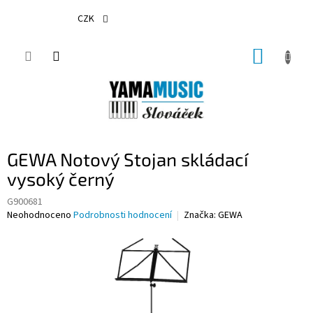
Přejít
na
CZK
obsah
NÁKUP
KOŠÍK
GEWA Notový Stojan skládací
vysoký černý
G900681
Průměrné
Neohodnoceno
Podrobnosti hodnocení
Značka:
GEWA
hodnocení
produktu
je
0,0
z
5
hvězdiček.