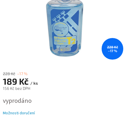
228 Kč
–17 %
228 Kč
–17 %
189 Kč
/ ks
156 Kč bez DPH
Měrná
vyprodáno
cena:
Možnosti doručení