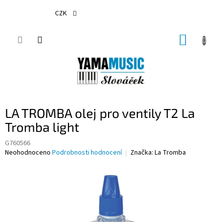
Přejít
na
CZK
obsah
NÁKUP
KOŠÍK
LA TROMBA olej pro ventily T2 La
Tromba light
G760566
Průměrné
Neohodnoceno
Podrobnosti hodnocení
Značka:
La Tromba
hodnocení
produktu
je
0,0
z
5
hvězdiček.