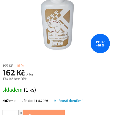
195 Kč
–16 %
195 Kč
–16 %
162 Kč
/ ks
134 Kč bez DPH
Měrná
skladem
(1 ks)
cena:
Můžeme doručit do:
11.8.2026
Možnosti doručení