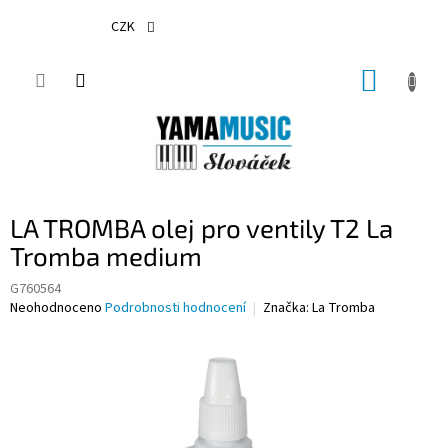
Přejít
na
CZK
obsah
NÁKUP
KOŠÍK
LA TROMBA olej pro ventily T2 La
Tromba medium
G760564
Průměrné
Neohodnoceno
Podrobnosti hodnocení
Značka:
La Tromba
hodnocení
produktu
je
0,0
z
5
hvězdiček.