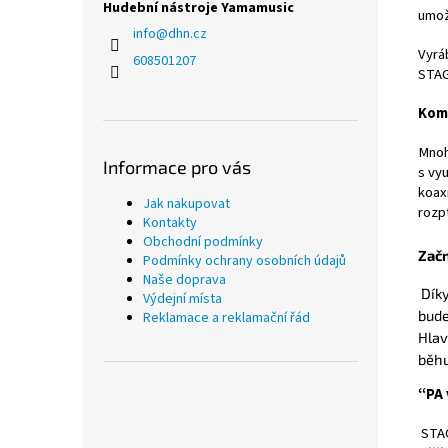
Hudební nástroje Yamamusic
umožn
info
@
dhn.cz
Vyráb
608501207
STAG
Komp
Mnoh
Informace pro vás
s vyu
koax
Jak nakupovat
rozp
Kontakty
Obchodní podmínky
Zač
Podmínky ochrany osobních údajů
Naše doprava
Díky
Výdejní místa
bude
Reklamace a reklamační řád
Hlav
běhu
“PA 
STAG