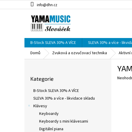
Přejít
info@dhn.cz
na
obsah
B-Stock SLEVA 30% A VÍCE
SLEVA 30% a více - likvi
Domů
Zvuková a ozvučovací technika
Aktivní
P
YAM
o
Přeskočit
s
Průměr
Neohod
Kategorie
kategorie
t
hodnoce
r
produkt
B-Stock SLEVA 30% A VÍCE
a
je
SLEVA 30% a více - likvidace skladu
0,0
n
z
Klávesy
n
5
í
Keyboardy
hvězdič
p
Keyboardy s mini klávesami
a
Digitální piana