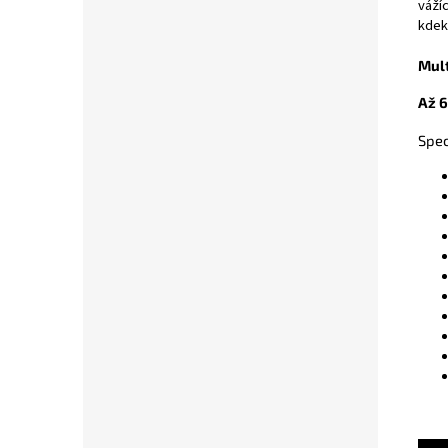
váží
kdeko
Mult
Až 6
Spec