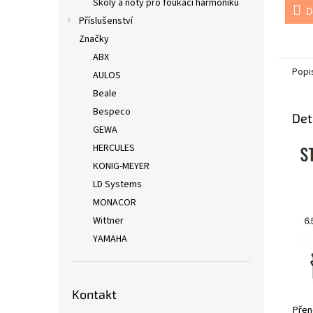
Školy a noty pro foukací harmoniku
D
Příslušenství
Značky
ABX
Popi
AULOS
Beale
Bespeco
Det
GEWA
HERCULES
KONIG-MEYER
LD Systems
MONACOR
Wittner
YAMAHA
Kontakt
Přen