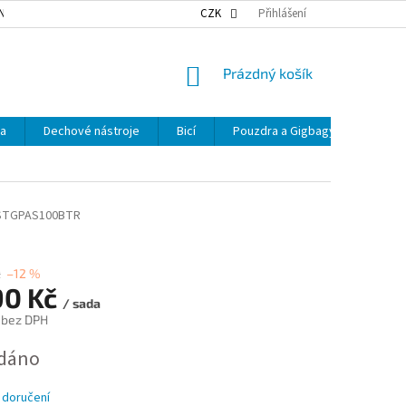
NKY OCHRANY OSOBNÍCH ÚDAJŮ
NAŠE DOPRAVA
CZK
Přihlášení
VÝDEJNÍ MÍSTA
NÁKUPNÍ
Prázdný košík
KOŠÍK
ka
Dechové nástroje
Bicí
Pouzdra a Gigbagy
Smyčc
STGPAS100BTR
č
–12 %
90 Kč
/ sada
 bez DPH
dáno
 doručení