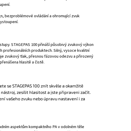
upení.
sign, bezproblémové ovládání a ohromující zvuk
ystoupení.
 vstupy. STAGEPAS 100 přináší působivý zvukový výkon
h profesionálních produktech. Silný, vysoce kvalitní
tuje zvukový tlak, přesnou fázovou odezvu a přirozený
přenášena hlasitě a čistě.
te se STAGEPAS 100 znít skvěle a okamžitě
stroj, zesílit hlasitost a jste připraveni začít.
ení vašeho zvuku nebo úpravu nastavení i za
adním aspektům kompaktního PA v odolném těle