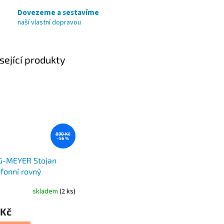
Dovezeme a sestavíme
naší vlastní dopravou
sející produkty
890 Kč
–56 %
G-MEYER Stojan
fonní rovný
EPASMIXSTD
skladem
(2 ks)
 Kč