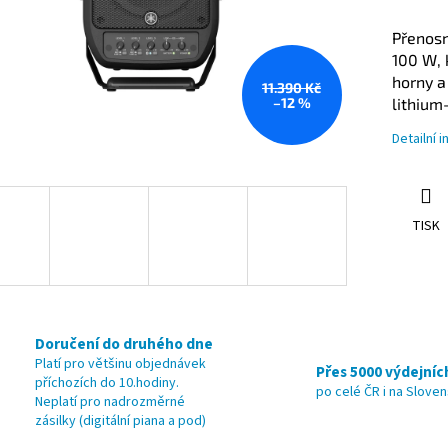
Přenosn
100 W, 
horny a
11.390 Kč
–12 %
lithium
Detailní 
TISK
Doručení do druhého dne
Platí pro většinu objednávek
Přes 5000 výdejníc
příchozích do 10.hodiny.
po celé ČR i na Slove
Neplatí pro nadrozměrné
zásilky (digitální piana a pod)