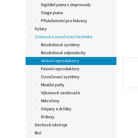
n
Digitální piana s doprovody
e
Stage piana
l
Příslušenství pro klávesy
Kytary
Zvuková a ozvučovací technika
Bezdrátové systémy
Bezdrátové odposlechy
Aktivní reproduktory
Pasivní reproduktory
Ozvučovací systémy
Mixážní pulty
Výkonové zesilovače
Mikrofony
Stojany a držáky
DI-Boxy
Dechové nástroje
Bicí