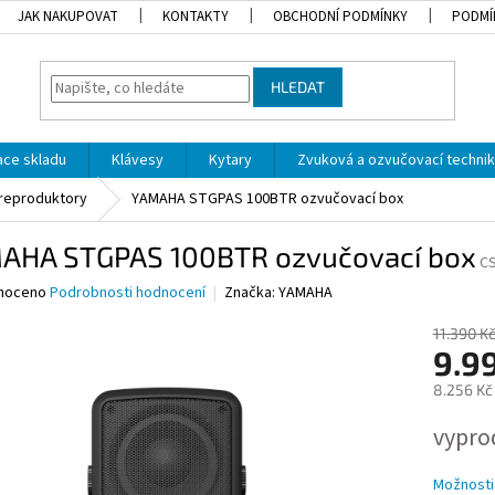
JAK NAKUPOVAT
KONTAKTY
OBCHODNÍ PODMÍNKY
PODMÍ
HLEDAT
dace skladu
Klávesy
Kytary
Zvuková a ozvučovací techni
 reproduktory
YAMAHA STGPAS 100BTR ozvučovací box
AHA STGPAS 100BTR ozvučovací box
C
né
noceno
Podrobnosti hodnocení
Značka:
YAMAHA
ní
u
11.390 K
9.9
8.256 Kč
Měrná
vypro
ek.
cena:
Možnosti