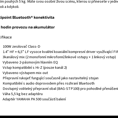
cím pouhých 5 kg. Máte svou osobní živou scénu, kterou si přinesete v jedné
li a kdykoli.
ipoint Bluetooth® konektivita
 hodin provozu na akumulátor
ifikace
100W zesilovač Class-D
1.4” HF + 6,5” LF vysoce kvalitní koaxiální kompresní driver využívající FI
3kanálový mix (2 monofonní mikrofonní/linkové vstupy + 1 linkový vstup)
Vybaveno 2-pásmovým hlavním EQ
Vstup kompatibilní s Hi-Z (pouze kanál 2)
Vybaveno výstupem mix-out
Přepravní rukojeť fungující současně jako nastavitelný stojan
Kompatibilní s audio doprovodem přes rozhraní Bluetooth
Dostupný volitelný přepravní obal (BAG-STP100) pro pohodlné přenášen
Váha 5,5 kg bez adaptéru
Adaptér YAMAHA PA 500 součástí balení