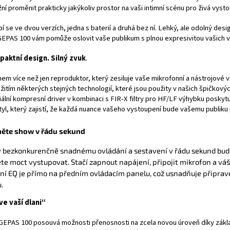
í proměnit prakticky jakýkoliv prostor na vaši intimní scénu pro živá vysto
í se ve dvou verzích, jedna s baterií a druhá bez ní. Lehký, ale odolný de
EPAS 100 vám pomůže oslovit vaše publikum s plnou expresivitou vašich v
aktní design. Silný zvuk
.
em více než jen reproduktor, který zesiluje vaše mikrofonní a nástrojové
žitím některých stejných technologií, které jsou použity v našich špičkovýc
iální kompresní driver v kombinaci s FIR-X filtry pro HF/LF výhybku posky
tyl, který zajistí, že každá nuance vašeho vystoupení bude vašemu publiku 
něte show v řádu sekund
 bezkonkurenčně snadnému ovládání a sestavení v řádu sekund bude
te moct vystupovat. Stačí zapnout napájení, připojit mikrofon a váš ná
ní EQ je přímo na předním ovládacím panelu, což usnadňuje připrav
.
ve vaší dlani“
EPAS 100 posouvá možnosti přenosnosti na zcela novou úroveň díky zákl