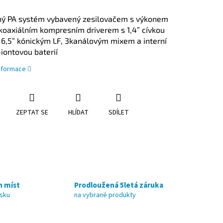
ý PA systém vybavený zesilovačem s výkonem
koaxiálním kompresním driverem s 1,4” cívkou
 6,5” kónickým LF, 3kanálovým mixem a interní
-iontovou baterií
informace
ZEPTAT SE
HLÍDAT
SDÍLET
h míst
Prodloužená 5letá záruka
nsku
na vybrané produkty