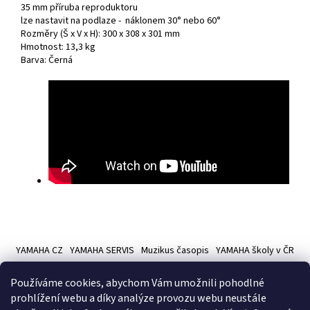
35 mm příruba reproduktoru
lze nastavit na podlaze - náklonem 30° nebo 60°
Rozměry (Š x V x H): 300 x 308 x 301 mm
Hmotnost: 13,3 kg
Barva: Černá
Z
á
YAMAHA CZ
YAMAHA SERVIS
Muzikus časopis
YAMAHA školy v ČR
p
a
Používáme cookies, abychom Vám umožnili pohodlné
t
prohlížení webu a díky analýze provozu webu neustále
í