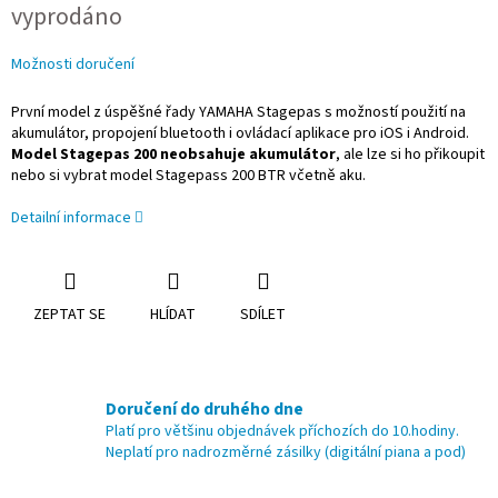
vyprodáno
cena:
Možnosti doručení
První model z úspěšné řady YAMAHA Stagepas s možností použití na
akumulátor, propojení bluetooth i ovládací aplikace pro iOS i Android.
Model Stagepas 200 neobsahuje akumulátor
, ale lze si ho přikoupit
nebo si vybrat model Stagepass 200 BTR včetně aku.
Detailní informace
ZEPTAT SE
HLÍDAT
SDÍLET
Doručení do druhého dne
Platí pro většinu objednávek příchozích do 10.hodiny.
Neplatí pro nadrozměrné zásilky (digitální piana a pod)