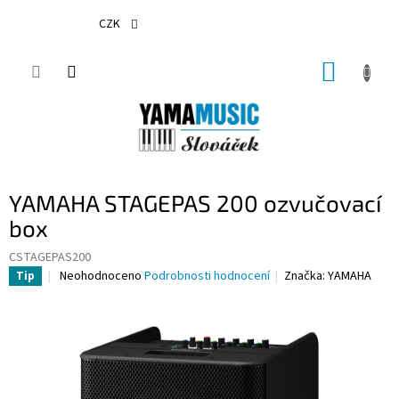
Přejít
na
CZK
obsah
NÁKUP
KOŠÍK
YAMAHA STAGEPAS 200 ozvučovací
box
CSTAGEPAS200
Průměrné
Neohodnoceno
Podrobnosti hodnocení
Značka:
YAMAHA
Tip
hodnocení
produktu
je
0,0
z
5
hvězdiček.