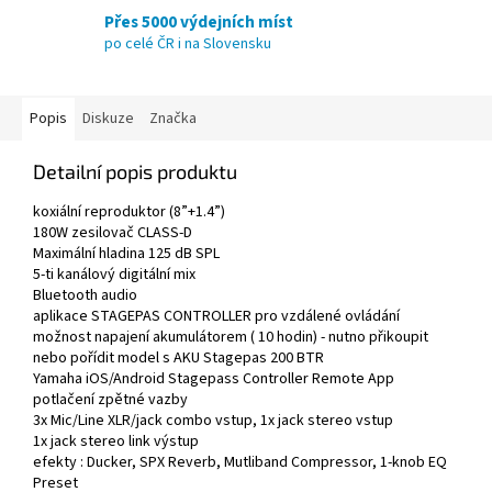
Přes 5000 výdejních míst
po celé ČR i na Slovensku
Popis
Diskuze
Značka
Detailní popis produktu
koxiální reproduktor (8”+1.4”)
180W zesilovač CLASS-D
Maximální hladina 125 dB SPL
5-ti kanálový digitální mix
Bluetooth audio
aplikace STAGEPAS CONTROLLER pro vzdálené ovládání
možnost napajení akumulátorem ( 10 hodin) - nutno přikoupit
nebo pořídit model s AKU Stagepas 200 BTR
Yamaha iOS/Android Stagepass Controller Remote App
potlačení zpětné vazby
3x Mic/Line XLR/jack combo vstup, 1x jack stereo vstup
1x jack stereo link výstup
efekty : Ducker, SPX Reverb, Mutliband Compressor, 1-knob EQ
Preset