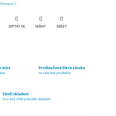
informace
ZEPTAT SE
HLÍDAT
SDÍLET
h míst
Prodloužená 5letá záruka
nsku
na vybrané produkty
Zboží skladem
více než 1500 položek skladem