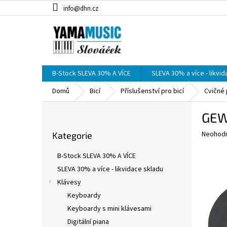
Přejít
info@dhn.cz
na
obsah
B-Stock SLEVA 30% A VÍCE
SLEVA 30% a více - likvi
Domů
Bicí
Příslušenství pro bicí
Cvičné
P
GEWA
o
Přeskočit
s
Průměr
Neohod
Kategorie
kategorie
t
hodnoce
r
produkt
B-Stock SLEVA 30% A VÍCE
a
je
SLEVA 30% a více - likvidace skladu
0,0
n
z
Klávesy
n
5
í
Keyboardy
hvězdič
p
Keyboardy s mini klávesami
a
Digitální piana