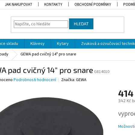
JAK NAKUPOVAT
KONTAKTY
OBCHODNÍ PODMÍNKY
PODMÍ
HLEDAT
dace skladu
Klávesy
Kytary
Zvuková a ozvučovací techni
 pady
GEWA pad cvičný 14" pro snare
 pad cvičný 14" pro snare
G814010
né
noceno
Podrobnosti hodnocení
Značka:
GEWA
ní
414
u
342 Kč b
Měrná
vypro
cena:
ek.
Možnosti