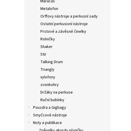
Maracas
Metalofon
Orffovy nástroje a perkusní sady
Ostatní perkusivní nástroje
Prstové a závěsné činelky
Rolničky
Shaker
Stir
Talking Drum
Triangly
xylofony
zvonkohry
Držáky na perkuse
Ruční bubínky
Pouzdra a Gigbagy
Smyčcové nástroje
Noty a publikace
Zpěvníky akordy písničky