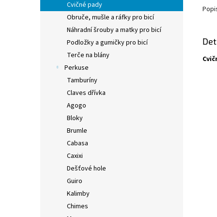
Cvičné pady
Popi
Obruče, mušle a ráfky pro bicí
Náhradní šrouby a matky pro bicí
Det
Podložky a gumičky pro bicí
Terče na blány
Cvič
Perkuse
Tamburíny
Claves dřívka
Agogo
Bloky
Brumle
Cabasa
Caxixi
Dešťové hole
Guiro
Kalimby
Chimes