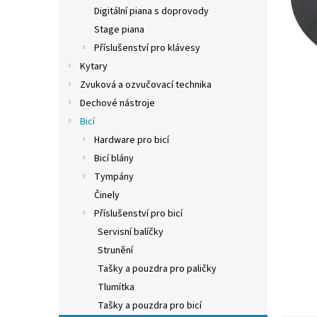
n
Digitální piana s doprovody
e
Stage piana
l
Příslušenství pro klávesy
Kytary
Zvuková a ozvučovací technika
Dechové nástroje
Bicí
Hardware pro bicí
Bicí blány
Tympány
Činely
Příslušenství pro bicí
Servisní balíčky
Strunění
Tašky a pouzdra pro paličky
Tlumítka
Tašky a pouzdra pro bicí