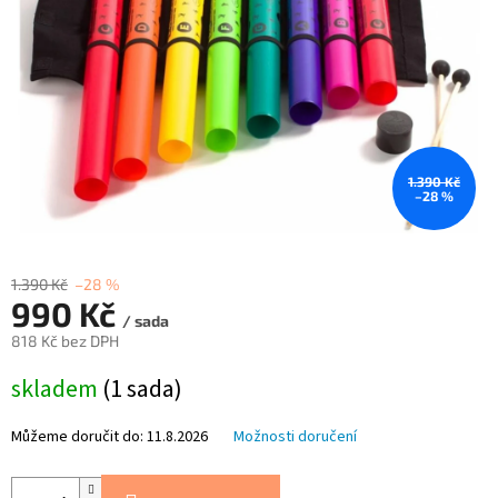
1.390 Kč
–28 %
1.390 Kč
–28 %
990 Kč
/ sada
818 Kč bez DPH
Měrná
skladem
(1 sada)
cena:
Můžeme doručit do:
11.8.2026
Možnosti doručení