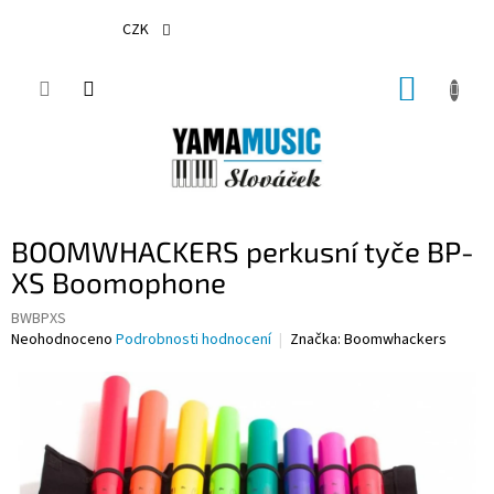
Přejít
na
CZK
obsah
NÁKUP
KOŠÍK
BOOMWHACKERS perkusní tyče BP-
XS Boomophone
BWBPXS
Průměrné
Neohodnoceno
Podrobnosti hodnocení
Značka:
Boomwhackers
hodnocení
produktu
je
0,0
z
5
hvězdiček.