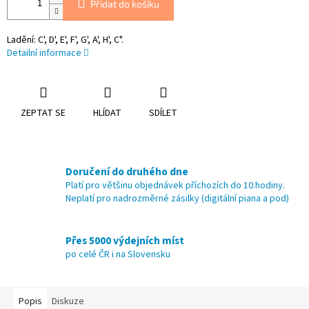
Přidat do košíku
Ladění: C', D', E', F', G', A', H', C".
Detailní informace
ZEPTAT SE
HLÍDAT
SDÍLET
Doručení do druhého dne
Platí pro většinu objednávek příchozích do 10.hodiny.
Neplatí pro nadrozměrné zásilky (digitální piana a pod)
Přes 5000 výdejních míst
po celé ČR i na Slovensku
Popis
Diskuze