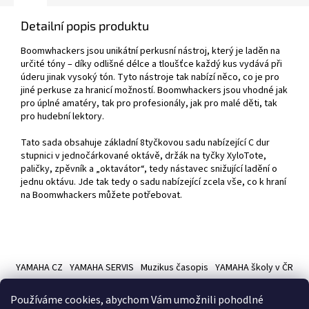
Detailní popis produktu
Boomwhackers jsou unikátní perkusní nástroj, který je laděn na
určité tóny – díky odlišné délce a tloušťce každý kus vydává při
úderu jinak vysoký tón. Tyto nástroje tak nabízí něco, co je pro
jiné perkuse za hranicí možností. Boomwhackers jsou vhodné jak
pro úplné amatéry, tak pro profesionály, jak pro malé děti, tak
pro hudební lektory.
Tato sada obsahuje základní 8tyčkovou sadu nabízející C dur
stupnici v jednočárkované oktávě, držák na tyčky XyloTote,
paličky, zpěvník a „oktavátor“, tedy nástavec snižující ladění o
jednu oktávu. Jde tak tedy o sadu nabízející zcela vše, co k hraní
na Boomwhackers můžete potřebovat.
Z
á
YAMAHA CZ
YAMAHA SERVIS
Muzikus časopis
YAMAHA školy v ČR
p
a
Používáme cookies, abychom Vám umožnili pohodlné