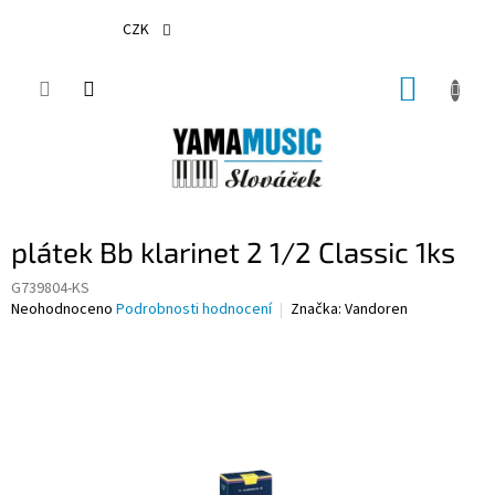
Přejít
na
CZK
obsah
NÁKUP
KOŠÍK
plátek Bb klarinet 2 1/2 Classic 1ks
G739804-KS
Průměrné
Neohodnoceno
Podrobnosti hodnocení
Značka:
Vandoren
hodnocení
produktu
je
0,0
z
5
hvězdiček.