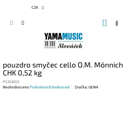
Přejít
na
CZK
obsah
NÁKUP
KOŠÍK
pouzdro smyčec cello O.M. Mönnich
CHK 0,52 kg
PS354015
Průměrné
Neohodnoceno
Podrobnosti hodnocení
Značka:
GEWA
hodnocení
produktu
je
0,0
z
5
hvězdiček.