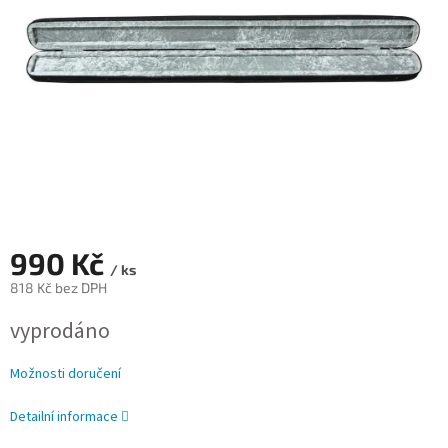
990 Kč
/ ks
818 Kč bez DPH
Měrná
vyprodáno
cena:
Možnosti doručení
Detailní informace