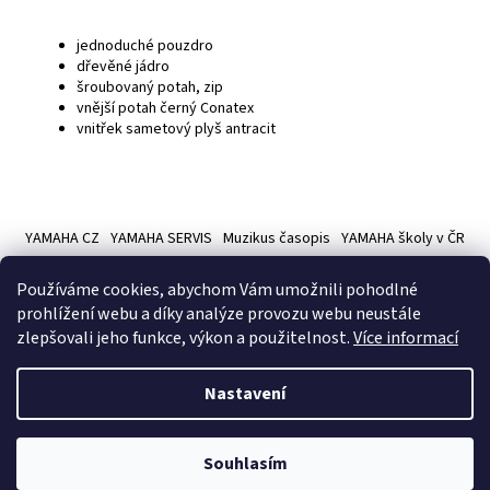
jednoduché pouzdro
dřevěné jádro
šroubovaný potah, zip
vnější potah černý Conatex
vnitřek sametový plyš antracit
Z
á
YAMAHA CZ
YAMAHA SERVIS
Muzikus časopis
YAMAHA školy v ČR
p
a
Používáme cookies, abychom Vám umožnili pohodlné
t
prohlížení webu a díky analýze provozu webu neustále
í
zlepšovali jeho funkce, výkon a použitelnost.
Více informací
Vytvořil Shoptet
Nastavení
Copyright 2026
Hudební nástroje YAMAMUSIC
. Všechna práva
Souhlasím
vyhrazena.