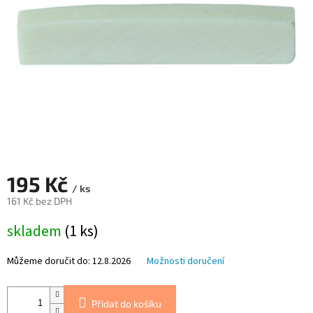
195 Kč
/ ks
161 Kč bez DPH
Měrná
skladem
(1 ks)
cena:
Můžeme doručit do:
12.8.2026
Možnosti doručení
Přidat do košíku