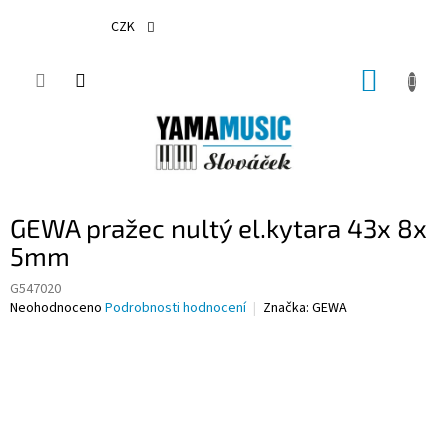
Přejít
na
CZK
obsah
NÁKUP
KOŠÍK
GEWA pražec nultý el.kytara 43x 8x
5mm
G547020
Průměrné
Neohodnoceno
Podrobnosti hodnocení
Značka:
GEWA
hodnocení
produktu
je
0,0
z
5
hvězdiček.