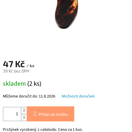
47 Kč
/ ks
39 Kč bez DPH
Měrná
skladem
(2 ks)
cena:
Můžeme doručit do:
11.8.2026
Možnosti doručení
Přidat do košíku
Prstýnek vyrobený z celuloidu. Cena za 1 kus.