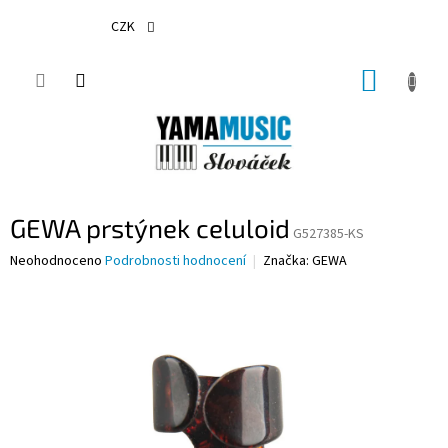
Přejít
na
CZK
obsah
NÁKUP
KOŠÍK
GEWA prstýnek celuloid
G527385-KS
Průměrné
Neohodnoceno
Podrobnosti hodnocení
Značka:
GEWA
hodnocení
produktu
je
0,0
z
5
hvězdiček.