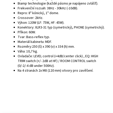
Biamp technologie (každé pásmo je napájeno zvlášť).
Frekvenční rozsah: 38Hz - 30kHz (-10dB).
Repro: 8" kónický, 1" dome.
Crossover: 2kHz.
Výkon: 120W (LF: 75W, HF: 45W).
Konektory: XLR3-31 typ (symetrický), PHONE (symetrický).
Příkon: 60W.
Tvar: Bass-reflex typ.
Materiál kabinetu: MDF.
Rozměry:250 (š) x 390 (v) x 334 (h) mm.
Váha: 10,7 kg.
Ovladače: LEVEL control (+4dB/center click) , EQ: HIGH
TRIM switch (+/- 2dB at HF) / ROOM CONTROL switch
(0/-2/-4 dB under 500Hz).
Na 4 stranách 2x M8 (120 mm) otvory pro zavěšení.
Z