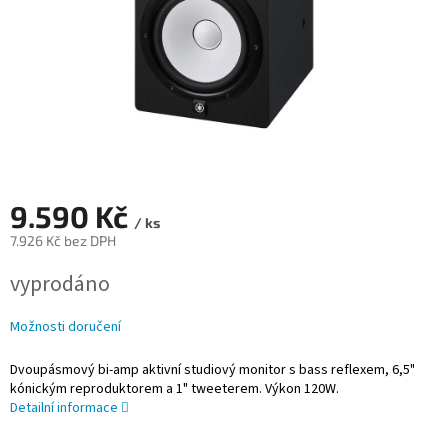
9.590 Kč
/ ks
7.926 Kč bez DPH
Měrná
vyprodáno
cena:
Možnosti doručení
Dvoupásmový bi-amp aktivní studiový monitor s bass reflexem, 6,5"
kónickým reproduktorem a 1" tweeterem. Výkon 120W.
Detailní informace