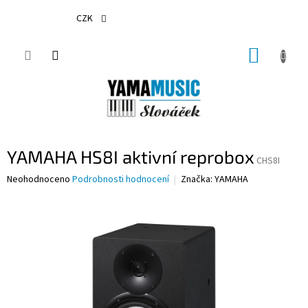
Přejít
na
CZK
obsah
NÁKUP
KOŠÍK
YAMAHA HS8I aktivní reprobox
CHS8I
Průměrné
Neohodnoceno
Podrobnosti hodnocení
Značka:
YAMAHA
hodnocení
produktu
je
0,0
z
5
hvězdiček.