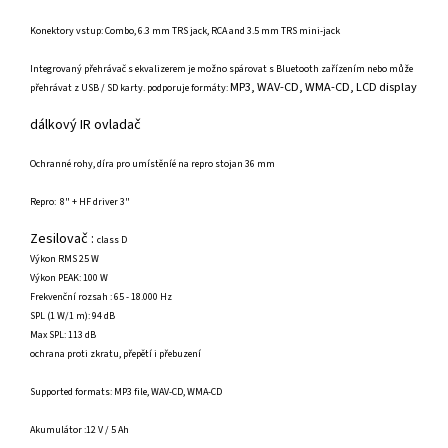
Konektory vstup: Combo, 6.3 mm TRS jack, RCA and 3.5 mm TRS mini-jack
Integrovaný přehrávač s ekvalizerem je možno spárovat s Bluetooth zařízením nebo může
MP3, WAV-CD, WMA-CD, LCD display
přehrávat z USB / SD karty. podporuje formáty:
dálkový IR ovladač
Ochranné rohy, díra pro umístěníé na repro stojan 36 mm
Repro: 8" + HF driver 3"
Zesilovač :
class D
Výkon RMS 25 W
Výkon PEAK: 100 W
Frekvenční rozsah : 65 - 18.000 Hz
SPL (1 W/1 m): 94 dB
Max SPL: 113 dB
ochrana proti zkratu, přepětí i přebuzení
Supported formats: MP3 file, WAV-CD, WMA-CD
Akumulátor :12 V / 5 Ah