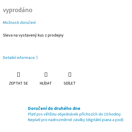
Měrná
vyprodáno
cena:
Možnosti doručení
Sleva na vystavený kus z prodejny
Detailní informace
ZEPTAT SE
HLÍDAT
SDÍLET
Doručení do druhého dne
Platí pro většinu objednávek příchozích do 10.hodiny.
Neplatí pro nadrozměrné zásilky (digitální piana a pod)