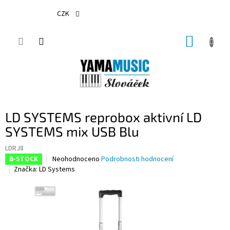
Přejít
na
CZK
obsah
NÁKUP
KOŠÍK
LD SYSTEMS reprobox aktivní LD
SYSTEMS mix USB Blu
LDRJ8
Průměrné
Neohodnoceno
Podrobnosti hodnocení
B-STOCK
hodnocení
Značka:
LD Systems
produktu
je
0,0
z
5
hvězdiček.