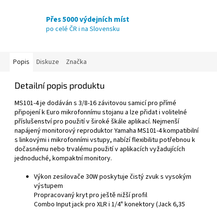
Přes 5000 výdejních míst
po celé ČR i na Slovensku
Popis
Diskuze
Značka
Detailní popis produktu
MS101-4 je dodáván s 3/8-16 závitovou samicí pro přímé
připojení k Euro mikrofonnímu stojanu a lze přidat i volitelné
příslušenství pro použití v široké škále aplikací. Nejmenší
napájený monitorový reproduktor Yamaha MS101-4 kompatibilní
s linkovými i mikrofonními vstupy, nabízí flexibilitu potřebnou k
dočasnému nebo trvalému použití v aplikacích vyžadujících
jednoduché, kompaktní monitory.
Výkon zesilovače 30W poskytuje čistý zvuk s vysokým
výstupem
Propracovaný kryt pro ještě nižší profil
Combo Input jack pro XLR i 1/4" konektory (Jack 6,35