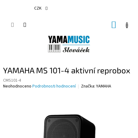
Přejít
na
CZK
obsah
NÁKUP
KOŠÍK
YAMAHA MS 101-4 aktivní reprobox
CMS101-4
Průměrné
Neohodnoceno
Podrobnosti hodnocení
Značka:
YAMAHA
hodnocení
produktu
je
0,0
z
5
hvězdiček.