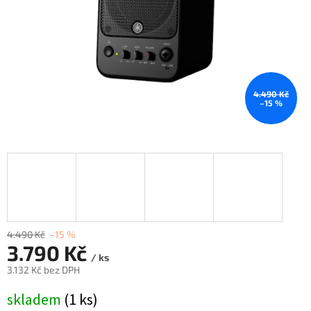
4.490 Kč
–15 %
4.490 Kč
–15 %
3.790 Kč
/ ks
3.132 Kč bez DPH
Měrná
skladem
(1 ks)
cena: