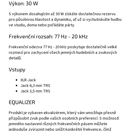
Výkon:
30 W
S výkonem dosahujícím až 30 W získáte dostatečnou rezervu
pro působivou hlasitost a dynamiku, ať už si vychutnáváte hudbu
ve studiu, doma nebo pořádáte párty.
Frekvenční rozsah:
77 Hz - 20 kHz
Frekvenční odezva 77 Hz - 20 kHz poskytuje dostatečně velké
rozmezí pro zachycení všech jemných hudebních a zvukových
detailů.
Vstupy
XLR-Jack
Jack 6,3 mm TRS
Jack 3,5 mm TRS
EQUALIZER
Produkt je vybaven ekvalizérem, který vám umožňuje přesně
přizpůsobit zvuk podle vašich osobních preferencí. S možností
jemného nastavení různých frekvenčních pásem můžete
jednoduše zvýraznit nebo snížit konkrétní frekvence, čímž