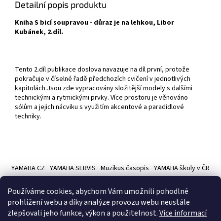
Detailní popis produktu
Kniha S bicí soupravou - důraz je na lehkou, Libor
Kubánek, 2.díl.
Tento 2.díl publikace doslova navazuje na díl první, protože
pokračuje v číselné řadě předchozích cvičení v jednotlivých
kapitolách.Jsou zde vypracovány složitější modely s dalšími
technickými a rytmickými prvky. Více prostoru je věnováno
sólům a jejich nácviku s využitím akcentové a paradidlové
techniky.
Z
á
YAMAHA CZ
YAMAHA SERVIS
Muzikus časopis
YAMAHA školy v ČR
p
a
Používáme cookies, abychom Vám umožnili pohodlné
t
prohlížení webu a díky analýze provozu webu neustále
í
zlepšovali jeho funkce, výkon a použitelnost.
Více informací