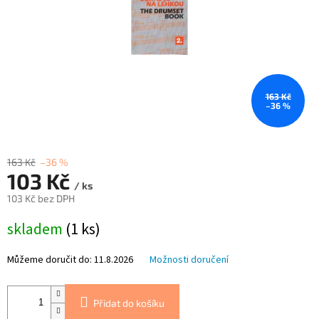
163 Kč
–36 %
163 Kč
–36 %
103 Kč
/ ks
103 Kč bez DPH
Měrná
skladem
(1 ks)
cena:
Můžeme doručit do:
11.8.2026
Možnosti doručení
Přidat do košíku