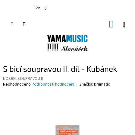
Přejít
na
CZK
obsah
NÁKUP
KOŠÍK
S bicí soupravou II. díl - Kubánek
NOSBICISOUPRAVOU II
Průměrné
Neohodnoceno
Podrobnosti hodnocení
Značka:
Drumatic
hodnocení
produktu
je
0,0
z
5
hvězdiček.