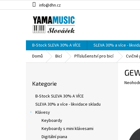
Přejít
info@dhn.cz
na
obsah
B-Stock SLEVA 30% A VÍCE
SLEVA 30% a více - likvi
Domů
Bicí
Příslušenství pro bicí
Cvičné
P
GEWA
o
Přeskočit
s
Průměr
Neohod
Kategorie
kategorie
t
hodnoce
r
produkt
B-Stock SLEVA 30% A VÍCE
a
je
SLEVA 30% a více - likvidace skladu
0,0
n
z
Klávesy
n
5
í
Keyboardy
hvězdič
p
Keyboardy s mini klávesami
a
Digitální piana