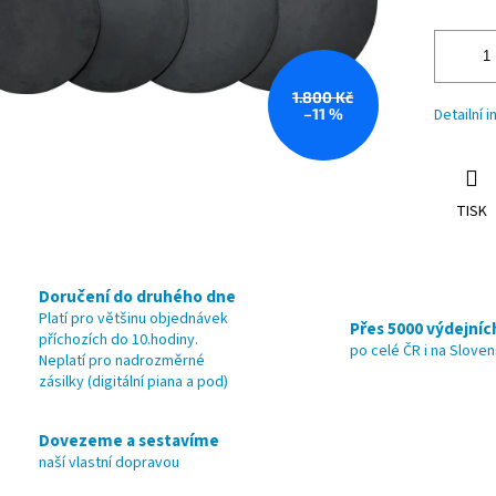
1.800 Kč
–11 %
Detailní 
TISK
Doručení do druhého dne
Platí pro většinu objednávek
Přes 5000 výdejníc
příchozích do 10.hodiny.
po celé ČR i na Slove
Neplatí pro nadrozměrné
zásilky (digitální piana a pod)
Dovezeme a sestavíme
naší vlastní dopravou