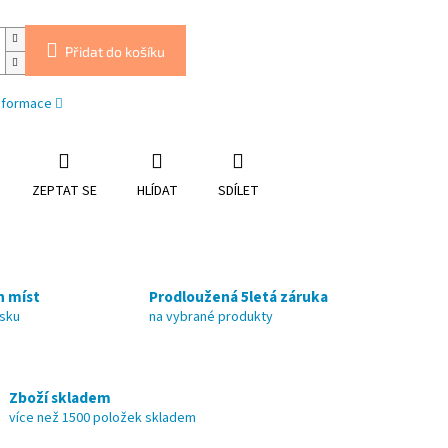
Přidat do košíku
informace
ZEPTAT SE
HLÍDAT
SDÍLET
h míst
Prodloužená 5letá záruka
nsku
na vybrané produkty
Zboží skladem
více než 1500 položek skladem