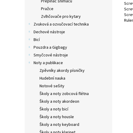
Přepínač snímačů
Screw
Pražce
Screw
Scre
Zvlhčovače pro kytary
Rule
Zvuková a ozvučovací technika
Dechové nástroje
Bicí
Pouzdra a Gigbagy
Smyčcové nástroje
Noty a publikace
Zpěvníky akordy písničky
Hudební nauka
Notové sešity
Školy a noty zobcová flétna
Školy a noty akordeon
Školy a noty bicí
Školy a noty housle
Školy a noty keyboard
Školy a noty klarinet