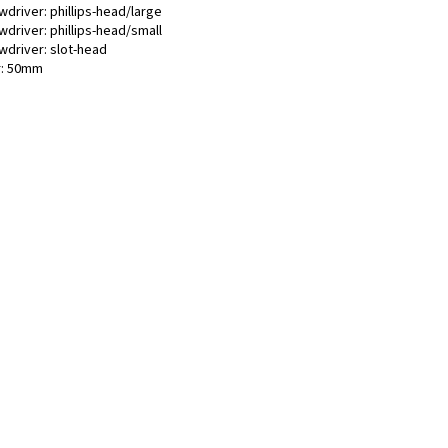
driver: phillips-head/large
driver: phillips-head/small
wdriver: slot-head
r: 50mm