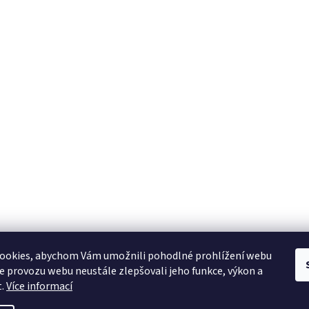
YAMAHA CZ
YAMAHA SERVIS
Muzikus časopis
YAMAHA školy v ČR
ookies, abychom Vám umožnili pohodlné prohlížení webu
ze provozu webu neustále zlepšovali jeho funkce, výkon a
t.
Více informací