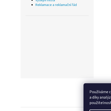
Výdejní místa
Reklamace a reklamační řád
Z
á
p
Používáme c
a
a díky analý
t
použitelnos
í