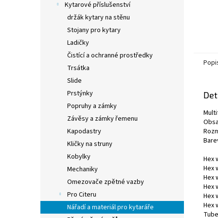
Kytarové příslušenství
držák kytary na stěnu
Stojany pro kytary
Ladičky
Čistící a ochranné prostředky
Popi
Trsátka
Slide
Prstýnky
Det
Popruhy a zámky
Mult
Závěsy a zámky řemenu
Obsa
Rozm
Kapodastry
Bare
Kličky na struny
Kobylky
Hex 
Hex 
Mechaniky
Hex 
Omezovače zpětné vazby
Hex 
Pro Citeru
Hex 
Hex 
Nářadí a materiál pro kytaráře
Tube