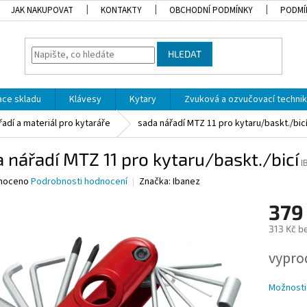
JAK NAKUPOVAT
KONTAKTY
OBCHODNÍ PODMÍNKY
PODMÍ
HLEDAT
dace skladu
Klávesy
Kytary
Zvuková a ozvučovací techni
řadí a materiál pro kytaráře
sada nářadí MTZ 11 pro kytaru/baskt./bic
 nářadí MTZ 11 pro kytaru/baskt./bicí
I
né
noceno
Podrobnosti hodnocení
Značka:
Ibanez
ní
379
u
313 Kč b
Měrná
vypro
cena:
ek.
Možnosti