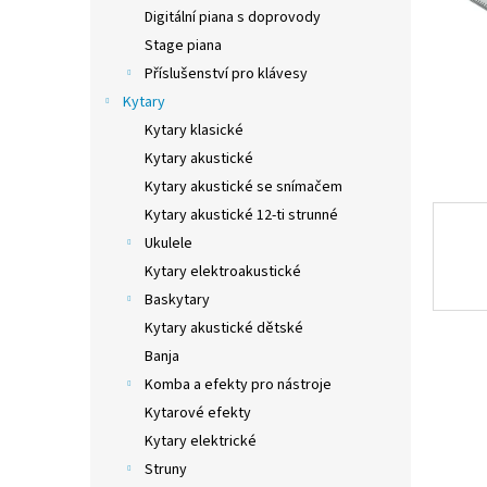
n
Digitální piana s doprovody
e
Stage piana
l
Příslušenství pro klávesy
Kytary
Kytary klasické
Kytary akustické
Kytary akustické se snímačem
Kytary akustické 12-ti strunné
Ukulele
Kytary elektroakustické
Baskytary
Kytary akustické dětské
Banja
Komba a efekty pro nástroje
Kytarové efekty
Kytary elektrické
Struny