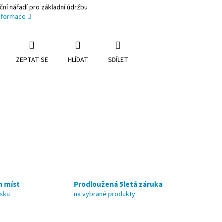
ční nářadí pro základní údržbu
informace
ZEPTAT SE
HLÍDAT
SDÍLET
h míst
Prodloužená 5letá záruka
nsku
na vybrané produkty