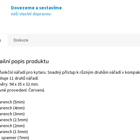
Dovezeme a sestavíme
naší vlastní dopravou
s
Diskuze
ailní popis produktu
ifunkční nářadí pro kytaru. Snadný přístup k různým druhům nářadí v kompa
huje 11 druhů nářadí.
ěry: 94 x 35 x 32 mm.
vné provedení: Červená.
wrench (5mm)
wrench (4mm)
wrench (3mm)
wrench (2.5mm)
wrench (2mm)
wrench (1.5mm)
 spanner (7mm)