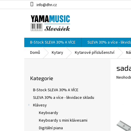
Přejít
info@dhn.cz
na
obsah
B-Stock SLEVA 30% A VÍCE
SLEVA 30% a více - likvi
Domů
Kytary
Kytarové příslušenství
Ná
P
sada
o
Přeskočit
s
Průměr
Neohod
Kategorie
kategorie
t
hodnoce
r
produkt
B-Stock SLEVA 30% A VÍCE
a
je
SLEVA 30% a více - likvidace skladu
0,0
n
z
Klávesy
n
5
í
Keyboardy
hvězdič
p
Keyboardy s mini klávesami
a
Digitální piana