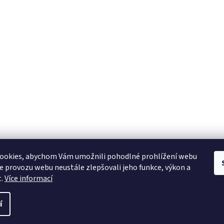
YAMAHA CZ
YAMAHA SERVIS
Muzikus časopis
YAMAHA školy v ČR
ookies, abychom Vám umožnili pohodlné prohlížení webu
ze provozu webu neustále zlepšovali jeho funkce, výkon a
t.
Více informací
í
 práva vyhrazena.