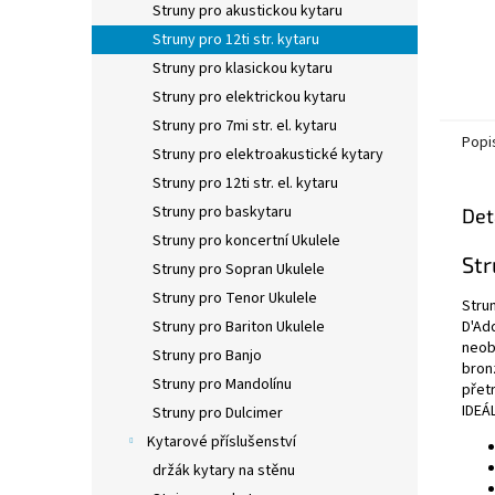
Struny pro akustickou kytaru
Struny pro 12ti str. kytaru
Struny pro klasickou kytaru
Struny pro elektrickou kytaru
Struny pro 7mi str. el. kytaru
Popi
Struny pro elektroakustické kytary
Struny pro 12ti str. el. kytaru
Struny pro baskytaru
Det
Struny pro koncertní Ukulele
Str
Struny pro Sopran Ukulele
Struny pro Tenor Ukulele
Stru
D'Add
Struny pro Bariton Ukulele
neob
Struny pro Banjo
bronz
Struny pro Mandolínu
přetr
IDEÁ
Struny pro Dulcimer
Kytarové příslušenství
držák kytary na stěnu