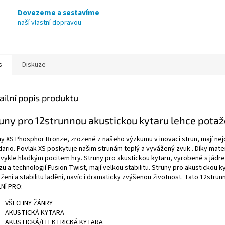
Dovezeme a sestavíme
naší vlastní dopravou
s
Diskuze
ailní popis produktu
uny pro 12strunnou akustickou kytaru lehce pota
ny XS Phosphor Bronze, zrozené z našeho výzkumu v inovaci strun, mají nejd
ario.
Povlak XS poskytuje našim strunám teplý a vyvážený zvuk . Díky mater
vykle hladkým pocitem hry.
Struny pro akustickou kytaru, vyrobené s jád
u a technologií Fusion Twist, mají velkou stabilitu. Struny pro akustickou
žení a stabilitu ladění, navíc i dramaticky zvýšenou životnost. Tato 12stru
LNÍ PRO:
VŠECHNY ŽÁNRY
AKUSTICKÁ KYTARA
AKUSTICKÁ/ELEKTRICKÁ KYTARA