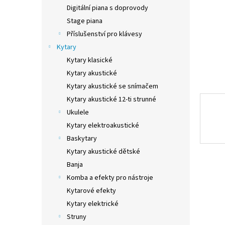
n
Digitální piana s doprovody
e
Stage piana
l
Příslušenství pro klávesy
Kytary
Kytary klasické
Kytary akustické
Kytary akustické se snímačem
Kytary akustické 12-ti strunné
Ukulele
Kytary elektroakustické
Baskytary
Kytary akustické dětské
Banja
Komba a efekty pro nástroje
Kytarové efekty
Kytary elektrické
Struny