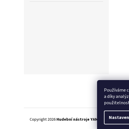
Z
á
p
Používáme c
a
a díky analý
t
použitelnos
í
Nastaven
Copyright 2026
Hudební nástroje YAMAMUSIC
. Všechna