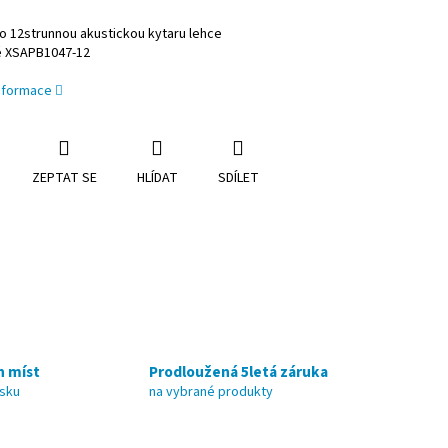
o 12strunnou akustickou kytaru lehce
é
XSAPB1047-12
informace
ZEPTAT SE
HLÍDAT
SDÍLET
h míst
Prodloužená 5letá záruka
nsku
na vybrané produkty