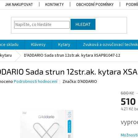
JAK NAKUPOVAT
KONTAKTY
OBCHODNÍ PODMÍNKY
PODMÍ
HLEDAT
dace skladu
Klávesy
Kytary
Zvuková a ozvučovací techni
 kytaru
D'ADDARIO Sada strun 12str.ak. kytara XSAPB1047-12
DARIO Sada strun 12str.ak. kytara XS
né
noceno
Podrobnosti hodnocení
Značka:
D'ADDARIO
ní
u
680 Kč
510
421 Kč b
Měrná
vypro
ek.
cena:
Možnosti