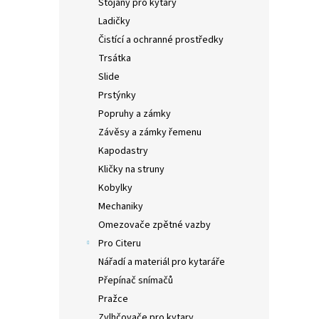
Stojany pro kytary
Ladičky
Čistící a ochranné prostředky
Trsátka
Slide
Prstýnky
Popruhy a zámky
Závěsy a zámky řemenu
Kapodastry
Kličky na struny
Kobylky
Mechaniky
Omezovače zpětné vazby
Pro Citeru
Nářadí a materiál pro kytaráře
Přepínač snímačů
Pražce
Zvlhčovače pro kytary