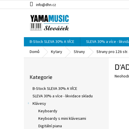
Přejít
info@dhn.cz
na
obsah
B-Stock SLEVA 30% A VÍCE
SLEVA 30% a více - likvi
Domů
Kytary
Struny
Struny pro 12ti str.
P
D'AD
o
Přeskočit
s
Průměr
Neohod
Kategorie
kategorie
t
hodnoce
r
produkt
B-Stock SLEVA 30% A VÍCE
a
je
SLEVA 30% a více - likvidace skladu
0,0
n
z
Klávesy
n
5
í
Keyboardy
hvězdič
p
Keyboardy s mini klávesami
a
Digitální piana