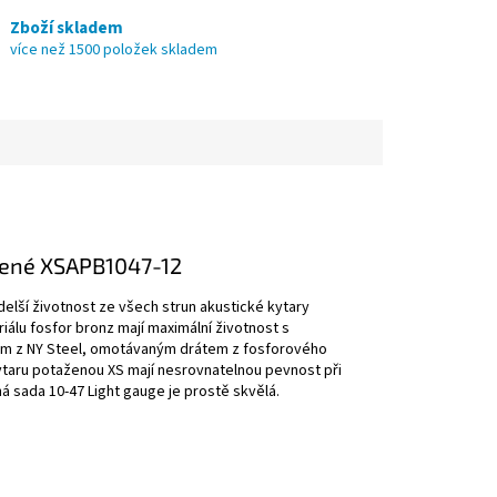
Zboží skladem
více než 1500 položek skladem
žené
XSAPB1047-12
elší životnost ze všech strun akustické kytary
iálu fosfor bronz mají maximální životnost s
rem z NY Steel, omotávaným drátem z fosforového
 kytaru potaženou XS mají nesrovnatelnou pevnost při
nná sada 10-47 Light gauge je prostě skvělá.