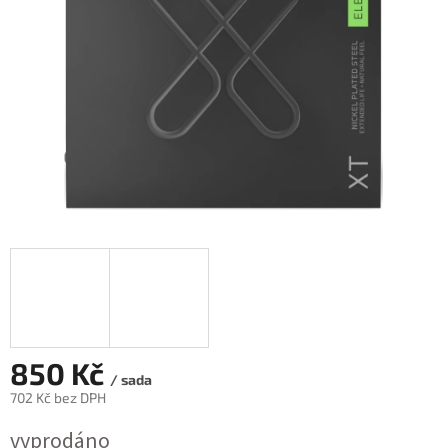
850 Kč
/ sada
702 Kč bez DPH
Měrná
vyprodáno
cena: