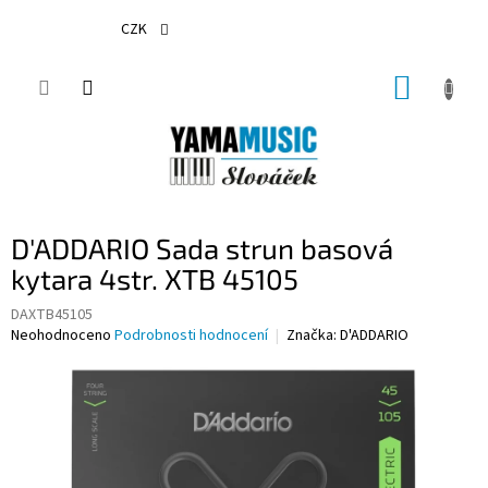
Přejít
na
CZK
obsah
NÁKUP
KOŠÍK
D'ADDARIO Sada strun basová
kytara 4str. XTB 45105
DAXTB45105
Průměrné
Neohodnoceno
Podrobnosti hodnocení
Značka:
D'ADDARIO
hodnocení
produktu
je
0,0
z
5
hvězdiček.