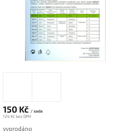
150 Kč
/ sada
124 Kč bez DPH
Měrná
vyprodáno
cena: