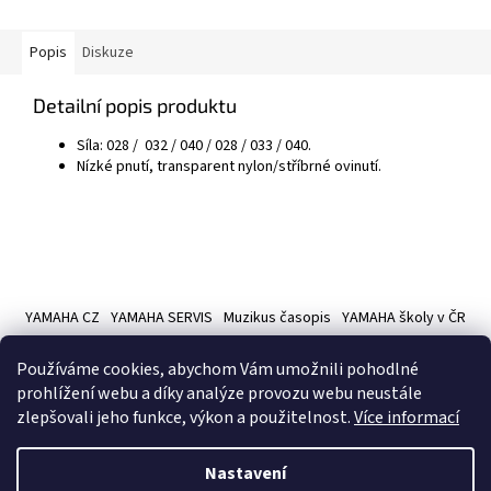
Popis
Diskuze
Detailní popis produktu
Síla: 028 / 032 / 040 / 028 / 033 / 040.
Nízké pnutí, transparent nylon/stříbrné ovinutí.
Z
á
YAMAHA CZ
YAMAHA SERVIS
Muzikus časopis
YAMAHA školy v ČR
p
a
Používáme cookies, abychom Vám umožnili pohodlné
t
prohlížení webu a díky analýze provozu webu neustále
í
zlepšovali jeho funkce, výkon a použitelnost.
Více informací
Vytvořil Shoptet
Nastavení