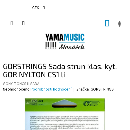
Přejít
na
CZK
obsah
NÁKUP
KOŠÍK
GORSTRINGS Sada strun klas. kyt.
GOR NYLTON CS1 li
GONYLTONCS1LSADA
Průměrné
Neohodnoceno
Podrobnosti hodnocení
Značka:
GORSTRINGS
hodnocení
produktu
je
0,0
z
5
hvězdiček.