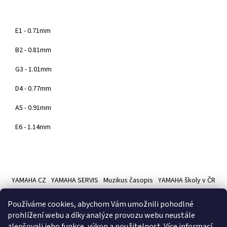
E1 - 0.71mm
B2 - 0.81mm
G3 - 1.01mm
D4 - 0.77mm
A5 - 0.91mm
E6 - 1.14mm
Z
á
YAMAHA CZ
YAMAHA SERVIS
Muzikus časopis
YAMAHA školy v ČR
p
a
Používáme cookies, abychom Vám umožnili pohodlné
t
prohlížení webu a díky analýze provozu webu neustále
í
zlepšovali jeho funkce, výkon a použitelnost.
Více informací