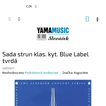
Přejít
na
CZK
obsah
NÁKUP
KOŠÍK
Sada strun klas. kyt. Blue Label
tvrdá
G650437
Průměrné
Neohodnoceno
Podrobnosti hodnocení
Značka:
Augustine
hodnocení
produktu
je
0,0
z
5
hvězdiček.