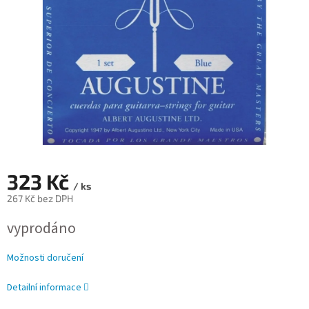
323 Kč
/ ks
267 Kč bez DPH
Měrná
vyprodáno
cena:
Možnosti doručení
Detailní informace