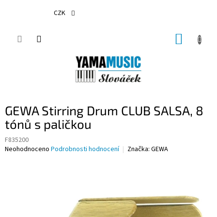
Přejít
na
CZK
obsah
NÁKUP
KOŠÍK
GEWA Stirring Drum CLUB SALSA, 8
tónů s paličkou
F835200
Průměrné
Neohodnoceno
Podrobnosti hodnocení
Značka:
GEWA
hodnocení
produktu
je
0,0
z
5
hvězdiček.