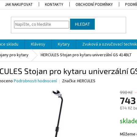
JAK NAKUPOVAT
KONTAKTY
OBCHODNÍ PODMÍNKY
PODMÍ
HLEDAT
dace skladu
Klávesy
Kytary
Zvuková a ozvučovací techni
ojany pro kytary
HERCULES Stojan pro kytaru univerzální GS 414BLT
ULES Stojan pro kytaru univerzální G
né
noceno
Podrobnosti hodnocení
Značka:
HERCULES
ní
u
990 Kč
743
614 Kč b
Měrná
skla
ek.
cena:
Můžeme d