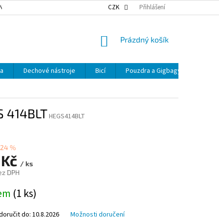
NKY OCHRANY OSOBNÍCH ÚDAJŮ
NAŠE DOPRAVA
CZK
Přihlášení
VÝDEJNÍ MÍSTA
NÁKUPNÍ
Prázdný košík
KOŠÍK
ka
Dechové nástroje
Bicí
Pouzdra a Gigbagy
Smyčc
S 414BLT
HEGS414BLT
–24 %
 Kč
/ ks
ez DPH
dem
(1 ks)
oručit do:
10.8.2026
Možnosti doručení