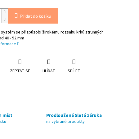
Přidat do košíku
p systém se přizpůsobí širokému rozsahu krků strunných
od 40 - 52 mm
informace
ZEPTAT SE
HLÍDAT
SDÍLET
h míst
Prodloužená 5letá záruka
nsku
na vybrané produkty