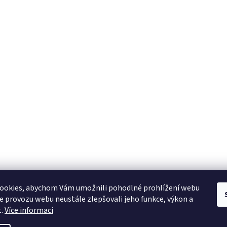
YAMAHA CZ
YAMAHA SERVIS
Muzikus časopis
YAMAHA školy v ČR
ookies, abychom Vám umožnili pohodlné prohlížení webu
ze provozu webu neustále zlepšovali jeho funkce, výkon a
t.
Více informací