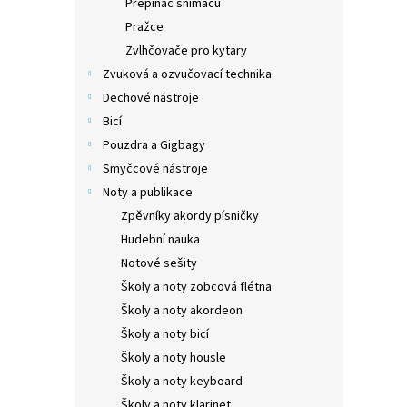
Přepínač snímačů
Pražce
Zvlhčovače pro kytary
Zvuková a ozvučovací technika
Dechové nástroje
Bicí
Pouzdra a Gigbagy
Smyčcové nástroje
Noty a publikace
Zpěvníky akordy písničky
Hudební nauka
Notové sešity
Školy a noty zobcová flétna
Školy a noty akordeon
Školy a noty bicí
Školy a noty housle
Školy a noty keyboard
Školy a noty klarinet