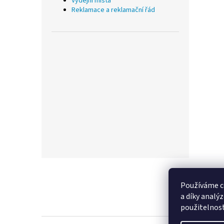
Výdejní místa
Reklamace a reklamační řád
Z
á
p
Používáme c
a
a díky analý
t
použitelnos
í