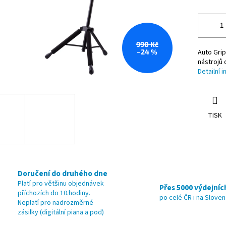
990 Kč
–24 %
Auto Gri
nástrojů 
Detailní 
TISK
Doručení do druhého dne
Platí pro většinu objednávek
Přes 5000 výdejníc
příchozích do 10.hodiny.
po celé ČR i na Slove
Neplatí pro nadrozměrné
zásilky (digitální piana a pod)