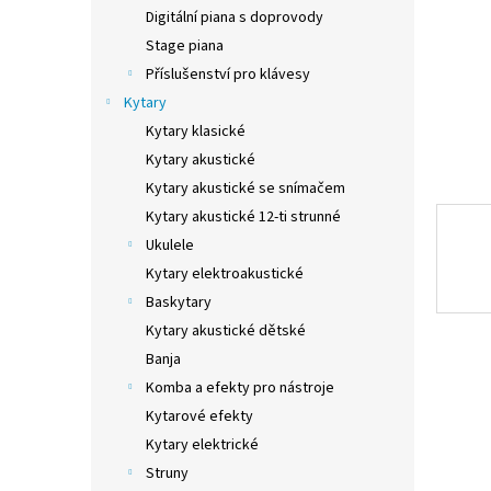
n
Digitální piana s doprovody
e
Stage piana
l
Příslušenství pro klávesy
Kytary
Kytary klasické
Kytary akustické
Kytary akustické se snímačem
Kytary akustické 12-ti strunné
Ukulele
Kytary elektroakustické
Baskytary
Kytary akustické dětské
Banja
Komba a efekty pro nástroje
Kytarové efekty
Kytary elektrické
Struny