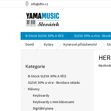
Přejít
info@dhn.cz
na
obsah
B-Stock SLEVA 30% A VÍCE
SLEVA 30% a více - likvi
Domů
Kytary
Kytarové příslušenství
St
P
HERC
o
Přeskočit
s
Průměr
Neohod
Kategorie
kategorie
t
hodnoce
r
produkt
B-Stock SLEVA 30% A VÍCE
a
je
SLEVA 30% a více - likvidace skladu
0,0
n
z
Klávesy
n
5
í
Keyboardy
hvězdič
p
Keyboardy s mini klávesami
a
Digitální piana