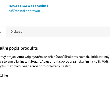
Dovezeme a sestavíme
naší vlastní dopravou
s
Diskuze
ailní popis produktu
rový stojan. Auto Grip systém se přizpůsobí širokému rozsahu krků strunný
y stojanu díky Instant Height Adjustment spojce a zamykáním na kolík. Větš
ytují maximální bezpečnost pro odložený nástroj.
 18 kg