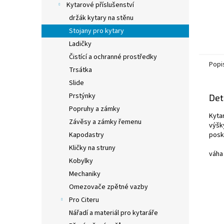
Kytarové příslušenství
držák kytary na stěnu
Stojany pro kytary
Ladičky
Čistící a ochranné prostředky
Popi
Trsátka
Slide
Prstýnky
Det
Popruhy a zámky
Kyta
Závěsy a zámky řemenu
výšk
posk
Kapodastry
Kličky na struny
váha
Kobylky
Mechaniky
Omezovače zpětné vazby
Pro Citeru
Nářadí a materiál pro kytaráře